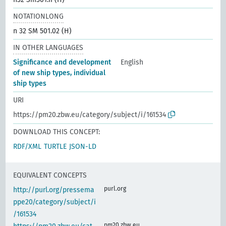
NOTATIONLONG
n 32 SM 501.02 (H)
IN OTHER LANGUAGES
Significance and development
English
of new ship types, individual
ship types
URI
https://pm20.zbw.eu/category/subject/i/161534
DOWNLOAD THIS CONCEPT:
RDF/XML
TURTLE
JSON-LD
EQUIVALENT CONCEPTS
purl.org
http://purl.org/pressema
ppe20/category/subject/i
/161534
pm20.zbw.eu