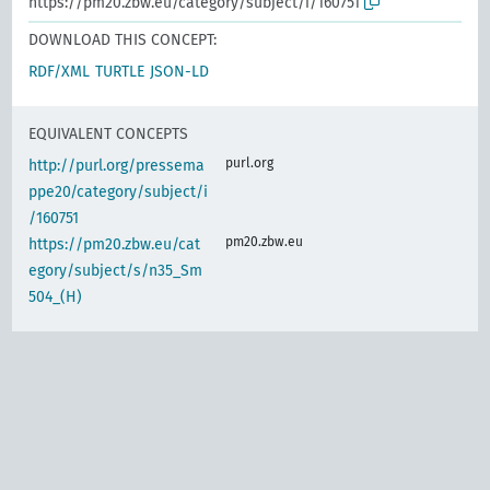
https://pm20.zbw.eu/category/subject/i/160751
DOWNLOAD THIS CONCEPT:
RDF/XML
TURTLE
JSON-LD
EQUIVALENT CONCEPTS
purl.org
http://purl.org/pressema
ppe20/category/subject/i
/160751
pm20.zbw.eu
https://pm20.zbw.eu/cat
egory/subject/s/n35_Sm
504_(H)