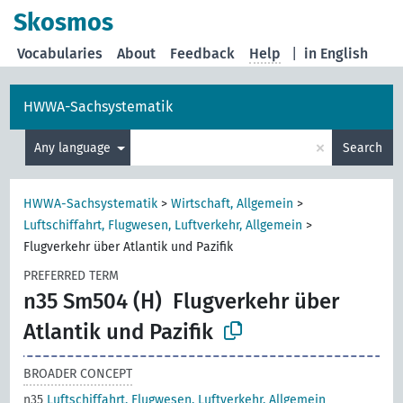
Skosmos
Vocabularies
About
Feedback
Help
|
in English
HWWA-Sachsystematik
×
Any language
Search
HWWA-Sachsystematik
>
Wirtschaft, Allgemein
>
Luftschiffahrt, Flugwesen, Luftverkehr, Allgemein
>
Flugverkehr über Atlantik und Pazifik
PREFERRED TERM
n35 Sm504 (H)
Flugverkehr über
Atlantik und Pazifik
BROADER CONCEPT
n35
Luftschiffahrt, Flugwesen, Luftverkehr, Allgemein