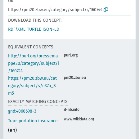
URI
https://pm20.zbw.eu/category/subject/i/160744
DOWNLOAD THIS CONCEPT:
RDF/XML
TURTLE
JSON-LD
EQUIVALENT CONCEPTS
purl.org
http://purl.org/pressema
ppe20/category/subject/i
/160744
pm20.zbw.eu
https://pm20.zbw.eu/cat
egory/subject/s/n37a_S
m5
EXACTLY MATCHING CONCEPTS
d-nb.info
gnd:4060698-3
www.wikidata.org
Transportation insurance
(en)