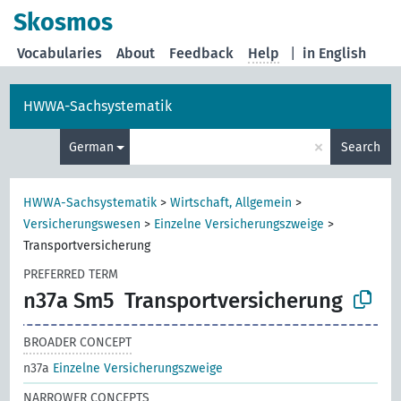
Skosmos
Vocabularies
About
Feedback
Help
|
in English
HWWA-Sachsystematik
×
German
Search
HWWA-Sachsystematik
>
Wirtschaft, Allgemein
>
Versicherungswesen
>
Einzelne Versicherungszweige
>
Transportversicherung
PREFERRED TERM
n37a Sm5
Transportversicherung
BROADER CONCEPT
n37a
Einzelne Versicherungszweige
NARROWER CONCEPTS