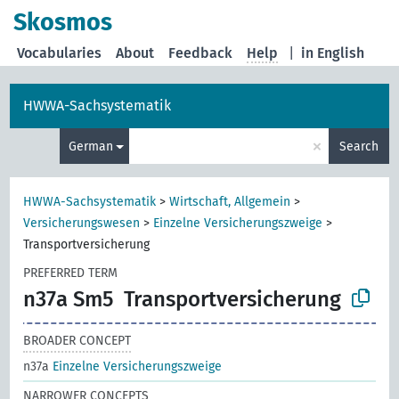
Skosmos
Vocabularies
About
Feedback
Help
|
in English
HWWA-Sachsystematik
×
German
Search
HWWA-Sachsystematik
>
Wirtschaft, Allgemein
>
Versicherungswesen
>
Einzelne Versicherungszweige
>
Transportversicherung
PREFERRED TERM
n37a Sm5
Transportversicherung
BROADER CONCEPT
n37a
Einzelne Versicherungszweige
NARROWER CONCEPTS