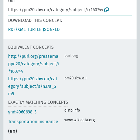
URI
https://pm20.zbw.eu/category/subject/i/160744
DOWNLOAD THIS CONCEPT:
RDF/XML
TURTLE
JSON-LD
EQUIVALENT CONCEPTS
purl.org
http://purl.org/pressema
ppe20/category/subject/i
/160744
pm20.zbw.eu
https://pm20.zbw.eu/cat
egory/subject/s/n37a_S
m5
EXACTLY MATCHING CONCEPTS
d-nb.info
gnd:4060698-3
www.wikidata.org
Transportation insurance
(en)