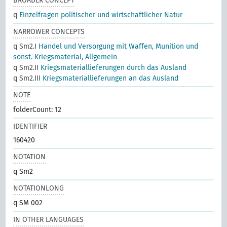
BROADER CONCEPT
q
Einzelfragen politischer und wirtschaftlicher Natur
NARROWER CONCEPTS
q Sm2.I
Handel und Versorgung mit Waffen, Munition und
sonst. Kriegsmaterial, Allgemein
q Sm2.II
Kriegsmateriallieferungen durch das Ausland
q Sm2.III
Kriegsmateriallieferungen an das Ausland
NOTE
folderCount: 12
IDENTIFIER
160420
NOTATION
q Sm2
NOTATIONLONG
q SM 002
IN OTHER LANGUAGES