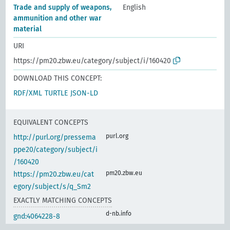
Trade and supply of weapons,
English
ammunition and other war
material
URI
https://pm20.zbw.eu/category/subject/i/160420
DOWNLOAD THIS CONCEPT:
RDF/XML
TURTLE
JSON-LD
EQUIVALENT CONCEPTS
purl.org
http://purl.org/pressema
ppe20/category/subject/i
/160420
pm20.zbw.eu
https://pm20.zbw.eu/cat
egory/subject/s/q_Sm2
EXACTLY MATCHING CONCEPTS
d-nb.info
gnd:4064228-8
d-nb.info