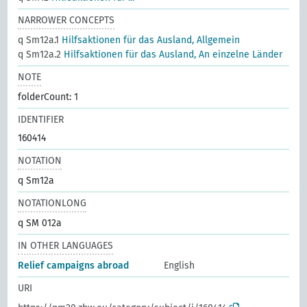
NARROWER CONCEPTS
q Sm12a.1
Hilfsaktionen für das Ausland, Allgemein
q Sm12a.2
Hilfsaktionen für das Ausland, An einzelne Länder
NOTE
folderCount: 1
IDENTIFIER
160414
NOTATION
q Sm12a
NOTATIONLONG
q SM 012a
IN OTHER LANGUAGES
Relief campaigns abroad
English
URI