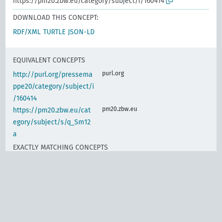
https://pm20.zbw.eu/category/subject/i/160414
DOWNLOAD THIS CONCEPT:
RDF/XML
TURTLE
JSON-LD
EQUIVALENT CONCEPTS
purl.org
http://purl.org/pressema
ppe20/category/subject/i
/160414
pm20.zbw.eu
https://pm20.zbw.eu/cat
egory/subject/s/q_Sm12
a
EXACTLY MATCHING CONCEPTS
d-nb.info
gnd:4029931-4
d-nb.info
gnd:4736718-0
www.wikidata.org
Relief campaigns abroad
(en)