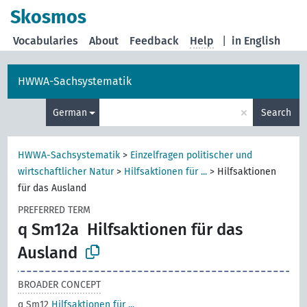
Skosmos
Vocabularies
About
Feedback
Help
|
in English
HWWA-Sachsystematik
×
German
Search
HWWA-Sachsystematik
>
Einzelfragen politischer und
wirtschaftlicher Natur
>
Hilfsaktionen für ...
>
Hilfsaktionen
für das Ausland
PREFERRED TERM
q Sm12a
Hilfsaktionen für das
Ausland
BROADER CONCEPT
q Sm12
Hilfsaktionen für ...