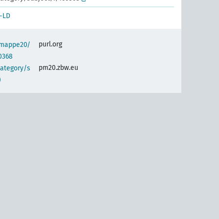
-LD
purl.org
semappe20/
0368
pm20.zbw.eu
category/s
)