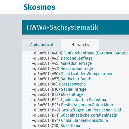
q Sm501 (A10e)
Neutral Moresnet
Skosmos
q Sm501 (A12)
Gdingen-Bahnfrage
q Sm501 (A21)
Vlamenfrage (Flamenfrage)
q Sm501 (A30)
Spaniolenfrage
q Sm501 (A35) (alt)
San Marino
HWWA-Sachsystematik
q Sm501 (A40)
Österreich-Ungarn, Verhandlungen u
Abmachungen der Nachfolgestaaten
q Sm501 (A40b)
Vorarlbergfrage
q Sm501 (A40c)
Huldschiner Ländchenfrage
Alphabetical
Hierarchy
(Hultschiner Ländchen)
q Sm501 (A40d)
Fünfkirchenfrage (Baranya, Baranja
q Sm501 (A43)
Dardanellenfrage
q Sm501 (A45)
Makedonierfrage
q Sm501 (A47)
Bessarabienfrage
q Sm501 (A50)
Schicksal der Wrangelarmee
q Sm501 (A57)
Baltischer Bund
q Sm501 (A9)
Überseewoche
q Sm501 (B10)
Sachalinfrage
q Sm501 (B23)
Mossulfrage
q Sm501 (B24a)
Judenstaat in Palästina
q Sm501 (B25)
Besitzfragen am Roten Meer
q Sm501 (B40)
Besitzfragen am Persischen Golf
q Sm501 (B91)
Südchinesische Koralleninseln
q Sm501 (B94)
China, Bankenkonsortium
q Sm501 (C10)
Suez-Kanal