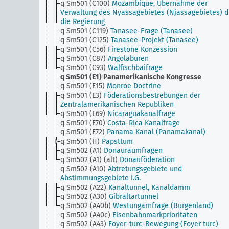
q Sm501 (C100)
Mozambique, Übernahme der
Verwaltung des Nyassagebietes (Njassagebietes) d
die Regierung
q Sm501 (C119)
Tanasee-Frage (Tanasee)
q Sm501 (C125)
Tanasee-Projekt (Tanasee)
q Sm501 (C56)
Firestone Konzession
q Sm501 (C87)
Angolaburen
q Sm501 (C93)
Walfischbaifrage
q Sm501 (E1)
Panamerikanische Kongresse
q Sm501 (E15)
Monroe Doctrine
q Sm501 (E3)
Föderationsbestrebungen der
Zentralamerikanischen Republiken
q Sm501 (E69)
Nicaraguakanalfrage
q Sm501 (E70)
Costa-Rica Kanalfrage
q Sm501 (E72)
Panama Kanal (Panamakanal)
q Sm501 (H)
Papsttum
q Sm502 (A1)
Donauraumfragen
q Sm502 (A1) (alt)
Donauföderation
q Sm502 (A10)
Abtretungsgebiete und
Abstimmungsgebiete i.G.
q Sm502 (A22)
Kanaltunnel, Kanaldamm
q Sm502 (A30)
Gibraltartunnel
q Sm502 (A40b)
Westungarnfrage (Burgenland)
q Sm502 (A40c)
Eisenbahnmarkprioritäten
q Sm502 (A43)
Foyer-turc-Bewegung (Foyer turc)