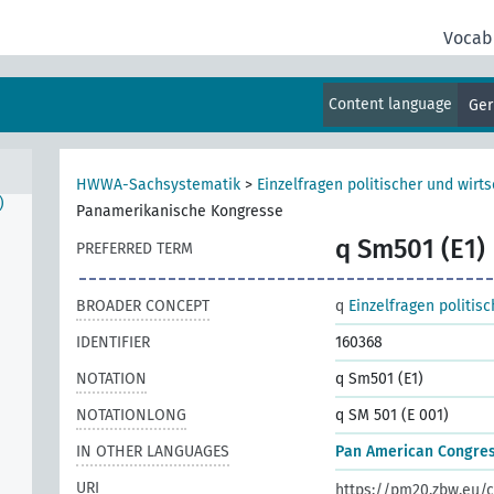
Vocab
nd
Content language
Ge
HWWA-Sachsystematik
>
Einzelfragen politischer und wirts
)
Panamerikanische Kongresse
q Sm501 (E1)
PREFERRED TERM
BROADER CONCEPT
q
Einzelfragen politis
IDENTIFIER
160368
NOTATION
q Sm501 (E1)
NOTATIONLONG
q SM 501 (E 001)
IN OTHER LANGUAGES
Pan American Congre
URI
https://pm20.zbw.eu/c