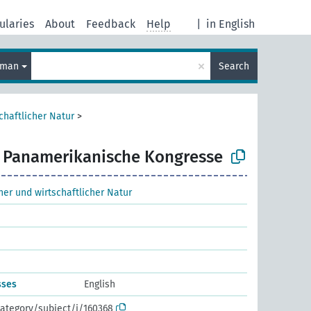
ularies
About
Feedback
Help
|
in English
×
rman
Search
chaftlicher Natur
>
Panamerikanische Kongresse
cher und wirtschaftlicher Natur
sses
English
ategory/subject/i/160368