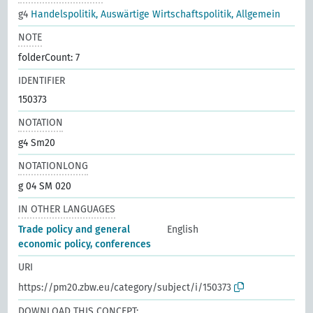
g4
Handelspolitik, Auswärtige Wirtschaftspolitik, Allgemein
NOTE
folderCount: 7
IDENTIFIER
150373
NOTATION
g4 Sm20
NOTATIONLONG
g 04 SM 020
IN OTHER LANGUAGES
Trade policy and general
English
economic policy, conferences
URI
https://pm20.zbw.eu/category/subject/i/150373
DOWNLOAD THIS CONCEPT: