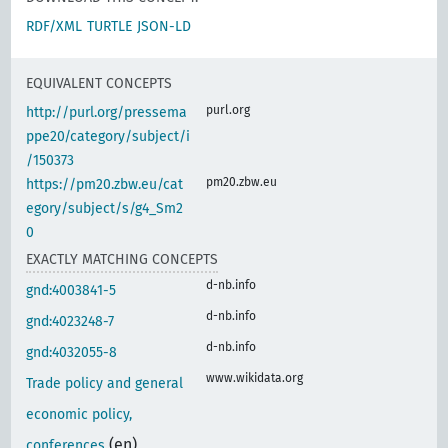
RDF/XML
TURTLE
JSON-LD
EQUIVALENT CONCEPTS
purl.org
http://purl.org/pressema
ppe20/category/subject/i
/150373
pm20.zbw.eu
https://pm20.zbw.eu/cat
egory/subject/s/g4_Sm2
0
EXACTLY MATCHING CONCEPTS
d-nb.info
gnd:4003841-5
d-nb.info
gnd:4023248-7
d-nb.info
gnd:4032055-8
www.wikidata.org
Trade policy and general
economic policy,
(en)
conferences