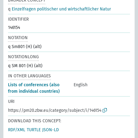
BROADER CONCEPT
q
Einzelfragen politischer und wirtschaftlicher Natur
IDENTIFIER
146154
NOTATION
q Sm801 (H) (alt)
NOTATIONLONG
q SM 801 (H) (alt)
IN OTHER LANGUAGES
Lists of conferences (also
English
from individual countries)
URI
https://pm20.zbw.eu/category/subject/i/146154
DOWNLOAD THIS CONCEPT:
RDF/XML
TURTLE
JSON-LD