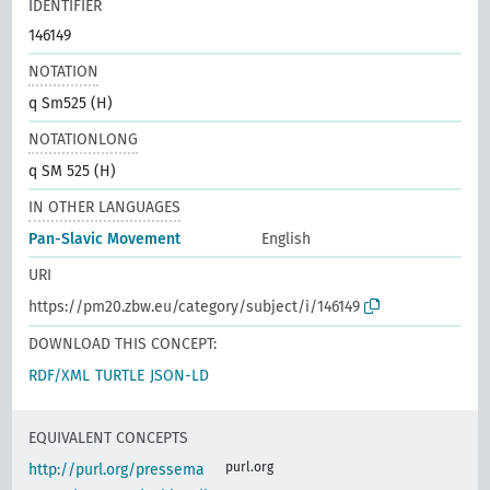
IDENTIFIER
146149
NOTATION
q Sm525 (H)
NOTATIONLONG
q SM 525 (H)
IN OTHER LANGUAGES
Pan-Slavic Movement
English
URI
https://pm20.zbw.eu/category/subject/i/146149
DOWNLOAD THIS CONCEPT:
RDF/XML
TURTLE
JSON-LD
EQUIVALENT CONCEPTS
purl.org
http://purl.org/pressema