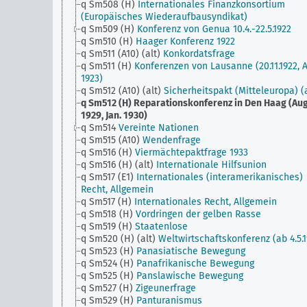
q Sm508 (H)
Internationales Finanzkonsortium
(Europäisches Wiederaufbausyndikat)
q Sm509 (H)
Konferenz von Genua 10.4.-22.5.1922
q Sm510 (H)
Haager Konferenz 1922
q Sm511 (A10) (alt)
Konkordatsfrage
q Sm511 (H)
Konferenzen von Lausanne (20.11.1922, A
1923)
q Sm512 (A10) (alt)
Sicherheitspakt (Mitteleuropa) (a
q Sm512 (H)
Reparationskonferenz in Den Haag (Aug
1929, Jan. 1930)
q Sm514
Vereinte Nationen
q Sm515 (A10)
Wendenfrage
q Sm516 (H)
Viermächtepaktfrage 1933
q Sm516 (H) (alt)
Internationale Hilfsunion
q Sm517 (E1)
Internationales (interamerikanisches)
Recht, Allgemein
q Sm517 (H)
Internationales Recht, Allgemein
q Sm518 (H)
Vordringen der gelben Rasse
q Sm519 (H)
Staatenlose
q Sm520 (H) (alt)
Weltwirtschaftskonferenz (ab 4.5.1
q Sm523 (H)
Panasiatische Bewegung
q Sm524 (H)
Panafrikanische Bewegung
q Sm525 (H)
Panslawische Bewegung
q Sm527 (H)
Zigeunerfrage
q Sm529 (H)
Panturanismus