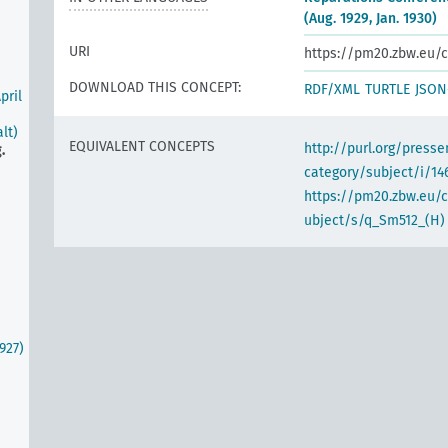
(Aug. 1929, Jan. 1930)
URI
https://pm20.zbw.eu/c
DOWNLOAD THIS CONCEPT:
RDF/XML
TURTLE
JSON
pril
lt)
EQUIVALENT CONCEPTS
http://purl.org/pres
.
category/subject/i/14
https://pm20.zbw.eu/
ubject/s/q_Sm512_(H)
927)