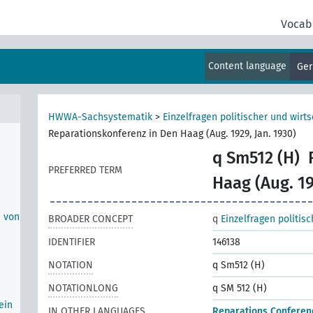
Vocab
hen
Content language
Ge
HWWA-Sachsystematik
>
Einzelfragen politischer und wirts
Reparationskonferenz in Den Haag (Aug. 1929, Jan. 1930)
q Sm512 (H)
PREFERRED TERM
Haag (Aug. 19
n von
BROADER CONCEPT
q
Einzelfragen politis
IDENTIFIER
146138
NOTATION
q Sm512 (H)
NOTATIONLONG
q SM 512 (H)
ein
IN OTHER LANGUAGES
Reparations Conferen