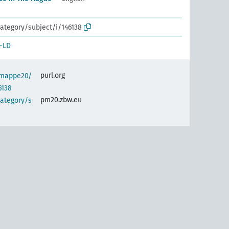
ategory/subject/i/146138
-LD
purl.org
semappe20/
6138
pm20.zbw.eu
category/s