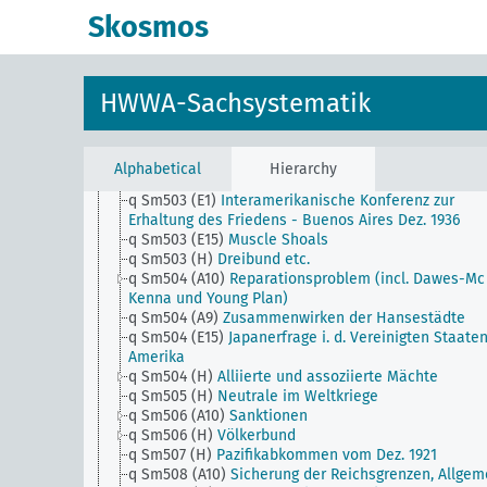
q Sm502 (E1)
Panamerikanische Finanzkonferenzen
Skosmos
q Sm502 (E15)
Irenfrage in Amerika
q Sm502 (H)
Interessengemeinschaft der lateinisc
Nationen
q Sm503 (A1) (alt)
Der Kontinentalblock
HWWA-Sachsystematik
q Sm503 (A10)
Neutrale Zone
q Sm503 (A9)
Freihafen der Tschechoslowakei in
Hamburg
q Sm503 (C5)
Vereinigung von Nordrhodesien und
Alphabetical
Hierarchy
Südrhodesien und Nyassaland (Njassaland)
q Sm503 (E1)
Interamerikanische Konferenz zur
Erhaltung des Friedens - Buenos Aires Dez. 1936
q Sm503 (E15)
Muscle Shoals
q Sm503 (H)
Dreibund etc.
q Sm504 (A10)
Reparationsproblem (incl. Dawes-Mc
Kenna und Young Plan)
q Sm504 (A9)
Zusammenwirken der Hansestädte
q Sm504 (E15)
Japanerfrage i. d. Vereinigten Staate
Amerika
q Sm504 (H)
Alliierte und assoziierte Mächte
q Sm505 (H)
Neutrale im Weltkriege
q Sm506 (A10)
Sanktionen
q Sm506 (H)
Völkerbund
q Sm507 (H)
Pazifikabkommen vom Dez. 1921
q Sm508 (A10)
Sicherung der Reichsgrenzen, Allgem