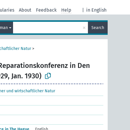
ularies
About
Feedback
Help
|
in English
×
rman
Search
chaftlicher Natur
>
Reparationskonferenz in Den
29, Jan. 1930)
cher und wirtschaftlicher Natur
ce in The Hague
English