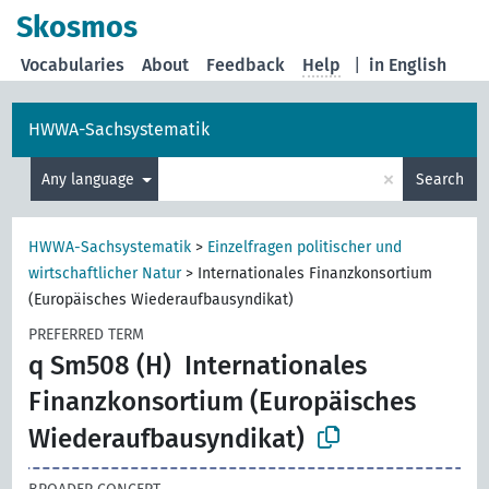
Skosmos
Vocabularies
About
Feedback
Help
|
in English
HWWA-Sachsystematik
×
Any language
Search
HWWA-Sachsystematik
>
Einzelfragen politischer und
wirtschaftlicher Natur
>
Internationales Finanzkonsortium
(Europäisches Wiederaufbausyndikat)
PREFERRED TERM
q Sm508 (H)
Internationales
Finanzkonsortium (Europäisches
Wiederaufbausyndikat)