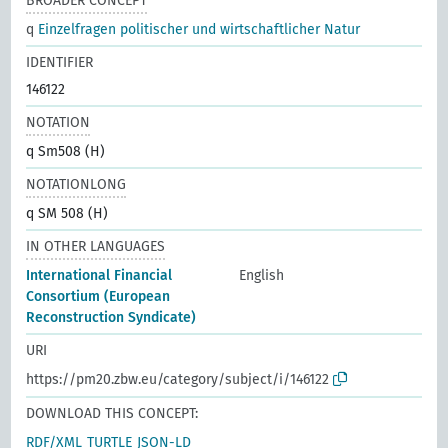
BROADER CONCEPT
q
Einzelfragen politischer und wirtschaftlicher Natur
IDENTIFIER
146122
NOTATION
q Sm508 (H)
NOTATIONLONG
q SM 508 (H)
IN OTHER LANGUAGES
International Financial
English
Consortium (European
Reconstruction Syndicate)
URI
https://pm20.zbw.eu/category/subject/i/146122
DOWNLOAD THIS CONCEPT:
RDF/XML
TURTLE
JSON-LD