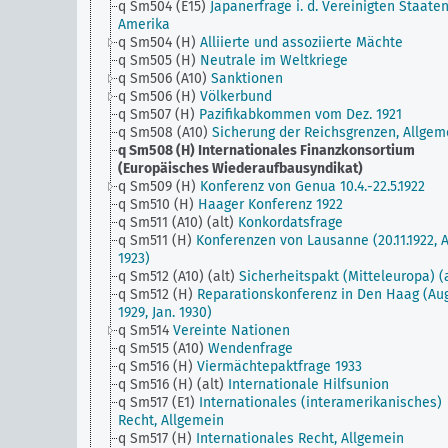
q Sm504 (E15)
Japanerfrage i. d. Vereinigten Staate
Amerika
q Sm504 (H)
Alliierte und assoziierte Mächte
q Sm505 (H)
Neutrale im Weltkriege
q Sm506 (A10)
Sanktionen
q Sm506 (H)
Völkerbund
q Sm507 (H)
Pazifikabkommen vom Dez. 1921
q Sm508 (A10)
Sicherung der Reichsgrenzen, Allgem
q Sm508 (H)
Internationales Finanzkonsortium
(Europäisches Wiederaufbausyndikat)
q Sm509 (H)
Konferenz von Genua 10.4.-22.5.1922
q Sm510 (H)
Haager Konferenz 1922
q Sm511 (A10) (alt)
Konkordatsfrage
q Sm511 (H)
Konferenzen von Lausanne (20.11.1922, A
1923)
q Sm512 (A10) (alt)
Sicherheitspakt (Mitteleuropa) (a
q Sm512 (H)
Reparationskonferenz in Den Haag (Aug
1929, Jan. 1930)
q Sm514
Vereinte Nationen
q Sm515 (A10)
Wendenfrage
q Sm516 (H)
Viermächtepaktfrage 1933
q Sm516 (H) (alt)
Internationale Hilfsunion
q Sm517 (E1)
Internationales (interamerikanisches)
Recht, Allgemein
q Sm517 (H)
Internationales Recht, Allgemein