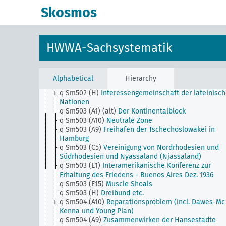
q Sm502 (A45)
Thrakienfrage
Skosmos
q Sm502 (A47)
Dobrudschafrage
q Sm502 (A50) (alt)
Wolgadeutsche
q Sm502 (A9)
Wirtschaftsgebiet an der Unterelbe (
Hamburg)-Frage
HWWA-Sachsystematik
q Sm502 (B10)
Wrangelinselfrage
q Sm502 (C5)
Gross-Südafrika
q Sm502 (C93) (alt)
Gross-Südafrika
q Sm502 (E1)
Panamerikanische Finanzkonferenzen
Alphabetical
Hierarchy
q Sm502 (E15)
Irenfrage in Amerika
q Sm502 (H)
Interessengemeinschaft der lateinisc
Nationen
q Sm503 (A1) (alt)
Der Kontinentalblock
q Sm503 (A10)
Neutrale Zone
q Sm503 (A9)
Freihafen der Tschechoslowakei in
Hamburg
q Sm503 (C5)
Vereinigung von Nordrhodesien und
Südrhodesien und Nyassaland (Njassaland)
q Sm503 (E1)
Interamerikanische Konferenz zur
Erhaltung des Friedens - Buenos Aires Dez. 1936
q Sm503 (E15)
Muscle Shoals
q Sm503 (H)
Dreibund etc.
q Sm504 (A10)
Reparationsproblem (incl. Dawes-Mc
Kenna und Young Plan)
q Sm504 (A9)
Zusammenwirken der Hansestädte