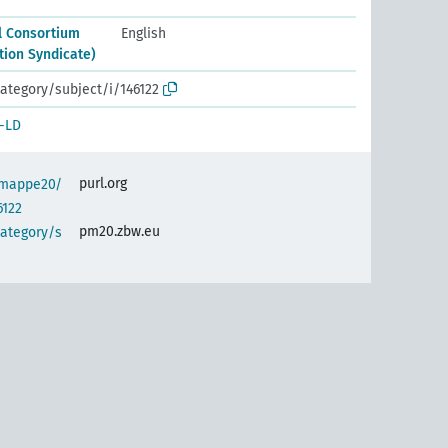
al Consortium
English
ion Syndicate)
ategory/subject/i/146122
-LD
purl.org
semappe20/
6122
pm20.zbw.eu
category/s
)