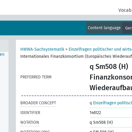
Vocab
Groß-
Content language
Ge
HWWA-Sachsystematik
>
Einzelfragen politischer und wirts
hen
Internationales Finanzkonsortium (Europäisches Wiederau
q Sm508 (H)
Finanzkonsor
PREFERRED TERM
Wiederaufba
BROADER CONCEPT
q
Einzelfragen politis
IDENTIFIER
146122
NOTATION
q Sm508 (H)