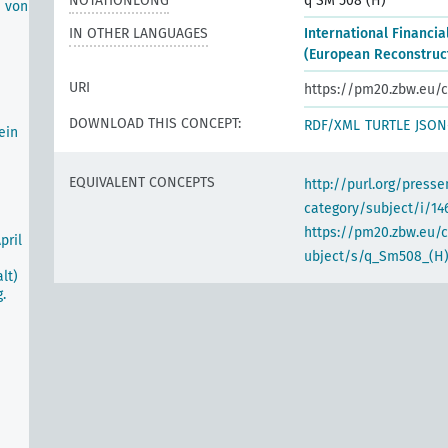
NOTATIONLONG
q SM 508 (H)
n von
IN OTHER LANGUAGES
International Financi
(European Reconstruct
URI
https://pm20.zbw.eu/c
DOWNLOAD THIS CONCEPT:
RDF/XML
TURTLE
JSON
ein
EQUIVALENT CONCEPTS
http://purl.org/pres
category/subject/i/14
https://pm20.zbw.eu/
pril
ubject/s/q_Sm508_(H
lt)
.