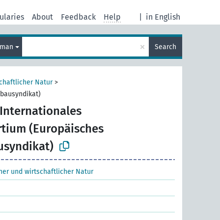
ularies
About
Feedback
Help
|
in English
×
rman
Search
chaftlicher Natur
>
fbausyndikat)
Internationales
tium (Europäisches
usyndikat)
cher und wirtschaftlicher Natur