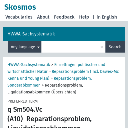
Skosmos
Vocabularies
About
Feedback
Help
|
in English
HWWA-Sachsystematik
×
Any language
Search
HWWA-Sachsystematik
>
Einzelfragen politischer und
wirtschaftlicher Natur
>
Reparationsproblem (incl. Dawes-Mc
Kenna und Young Plan)
>
Reparationsproblem,
Sonderabkommen
>
Reparationsproblem,
Liquidationsabkommen (Übersichten)
PREFERRED TERM
q Sm504.Vc
(A10)
Reparationsproblem,