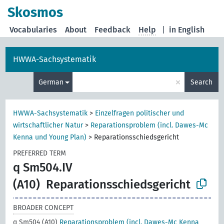
Skosmos
Vocabularies
About
Feedback
Help
|
in English
HWWA-Sachsystematik
×
German
Search
HWWA-Sachsystematik
>
Einzelfragen politischer und
wirtschaftlicher Natur
>
Reparationsproblem (incl. Dawes-Mc
Kenna und Young Plan)
>
Reparationsschiedsgericht
PREFERRED TERM
q Sm504.IV
(A10)
Reparationsschiedsgericht
BROADER CONCEPT
q Sm504 (A10)
Reparationsproblem (incl. Dawes-Mc Kenna