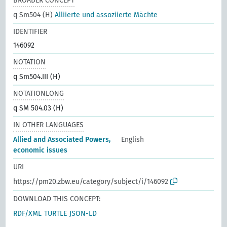
BROADER CONCEPT
q Sm504 (H)
Alliierte und assoziierte Mächte
IDENTIFIER
146092
NOTATION
q Sm504.III (H)
NOTATIONLONG
q SM 504.03 (H)
IN OTHER LANGUAGES
Allied and Associated Powers,
English
economic issues
URI
https://pm20.zbw.eu/category/subject/i/146092
DOWNLOAD THIS CONCEPT:
RDF/XML
TURTLE
JSON-LD