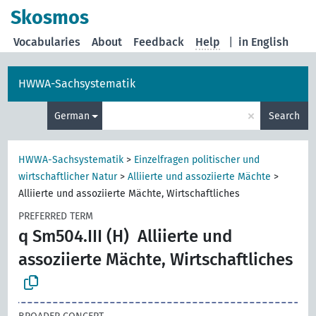
Skosmos
Vocabularies
About
Feedback
Help
|
in English
HWWA-Sachsystematik
×
German
Search
HWWA-Sachsystematik
>
Einzelfragen politischer und
wirtschaftlicher Natur
>
Alliierte und assoziierte Mächte
>
Alliierte und assoziierte Mächte, Wirtschaftliches
PREFERRED TERM
q Sm504.III (H)
Alliierte und
assoziierte Mächte, Wirtschaftliches