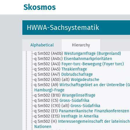
q Sm501 (E69)
Nicaraguakanalfrage
Skosmos
q Sm501 (E70)
Costa-Rica Kanalfrage
q Sm501 (E72)
Panama Kanal (Panamakanal)
q Sm501 (H)
Papsttum
q Sm502 (A1)
Donauraumfragen
HWWA-Sachsystematik
q Sm502 (A1) (alt)
Donauföderation
q Sm502 (A10)
Abtretungsgebiete und
Abstimmungsgebiete i.G.
q Sm502 (A22)
Kanaltunnel, Kanaldamm
Alphabetical
Hierarchy
q Sm502 (A30)
Gibraltartunnel
q Sm502 (A40b)
Westungarnfrage (Burgenland)
q Sm502 (A40c)
Eisenbahnmarkprioritäten
q Sm502 (A43)
Foyer-turc-Bewegung (Foyer turc)
q Sm502 (A45)
Thrakienfrage
q Sm502 (A47)
Dobrudschafrage
q Sm502 (A50) (alt)
Wolgadeutsche
q Sm502 (A9)
Wirtschaftsgebiet an der Unterelbe (
Hamburg)-Frage
q Sm502 (B10)
Wrangelinselfrage
q Sm502 (C5)
Gross-Südafrika
q Sm502 (C93) (alt)
Gross-Südafrika
q Sm502 (E1)
Panamerikanische Finanzkonferenzen
q Sm502 (E15)
Irenfrage in Amerika
q Sm502 (H)
Interessengemeinschaft der lateinisc
Nationen