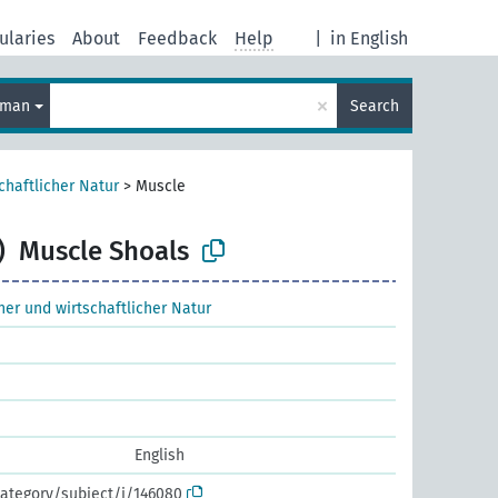
ularies
About
Feedback
Help
|
in English
×
rman
Search
chaftlicher Natur
>
Muscle
)
Muscle Shoals
cher und wirtschaftlicher Natur
English
ategory/subject/i/146080