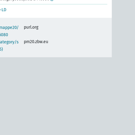
-LD
purl.org
semappe20/
6080
pm20.zbw.eu
category/s
5)