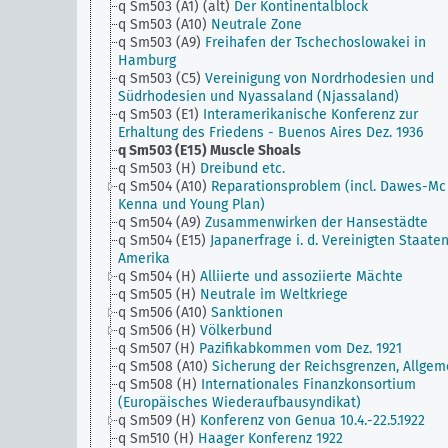
q Sm503 (A1) (alt)
Der Kontinentalblock
q Sm503 (A10)
Neutrale Zone
q Sm503 (A9)
Freihafen der Tschechoslowakei in
Hamburg
q Sm503 (C5)
Vereinigung von Nordrhodesien und
Südrhodesien und Nyassaland (Njassaland)
q Sm503 (E1)
Interamerikanische Konferenz zur
Erhaltung des Friedens - Buenos Aires Dez. 1936
q Sm503 (E15)
Muscle Shoals
q Sm503 (H)
Dreibund etc.
q Sm504 (A10)
Reparationsproblem (incl. Dawes-Mc
Kenna und Young Plan)
q Sm504 (A9)
Zusammenwirken der Hansestädte
q Sm504 (E15)
Japanerfrage i. d. Vereinigten Staate
Amerika
q Sm504 (H)
Alliierte und assoziierte Mächte
q Sm505 (H)
Neutrale im Weltkriege
q Sm506 (A10)
Sanktionen
q Sm506 (H)
Völkerbund
q Sm507 (H)
Pazifikabkommen vom Dez. 1921
q Sm508 (A10)
Sicherung der Reichsgrenzen, Allgem
q Sm508 (H)
Internationales Finanzkonsortium
(Europäisches Wiederaufbausyndikat)
q Sm509 (H)
Konferenz von Genua 10.4.-22.5.1922
q Sm510 (H)
Haager Konferenz 1922