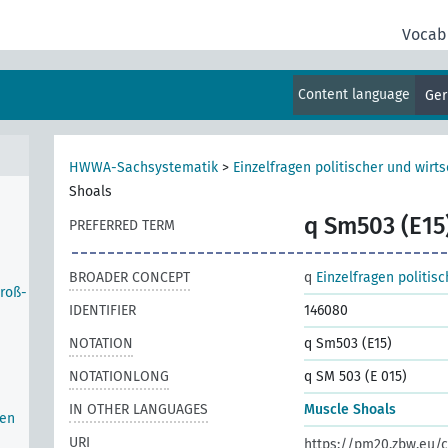
Vocab
Content language
Ge
HWWA-Sachsystematik
>
Einzelfragen politischer und wirts
Shoals
q Sm503 (E15
PREFERRED TERM
BROADER CONCEPT
q
Einzelfragen politis
Groß-
IDENTIFIER
146080
NOTATION
q Sm503 (E15)
NOTATIONLONG
q SM 503 (E 015)
IN OTHER LANGUAGES
Muscle Shoals
hen
URI
https://pm20.zbw.eu/c