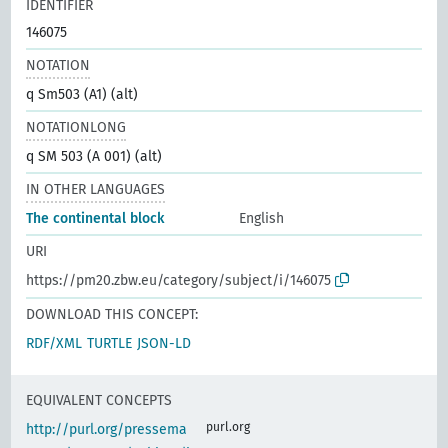
IDENTIFIER
146075
NOTATION
q Sm503 (A1) (alt)
NOTATIONLONG
q SM 503 (A 001) (alt)
IN OTHER LANGUAGES
The continental block
English
URI
https://pm20.zbw.eu/category/subject/i/146075
DOWNLOAD THIS CONCEPT:
RDF/XML
TURTLE
JSON-LD
EQUIVALENT CONCEPTS
purl.org
http://purl.org/pressema