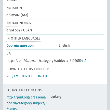
NOTATION
q Sm502 (A47)
NOTATIONLONG
q SM 502 (A 047)
IN OTHER LANGUAGES
Dobruja question
English
URI
https://pm20.zbw.eu/category/subject/i/146059
DOWNLOAD THIS CONCEPT:
RDF/XML
TURTLE
JSON-LD
EQUIVALENT CONCEPTS
purl.org
http://purl.org/pressema
ppe20/category/subject/i
/146059