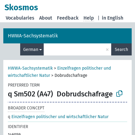
Skosmos
Vocabularies
About
Feedback
Help
|
in English
HWWA-Sachsystematik
×
German
Search
HWWA-Sachsystematik
>
Einzelfragen politischer und
wirtschaftlicher Natur
>
Dobrudschafrage
PREFERRED TERM
q Sm502 (A47)
Dobrudschafrage
BROADER CONCEPT
q
Einzelfragen politischer und wirtschaftlicher Natur
IDENTIFIER
146059