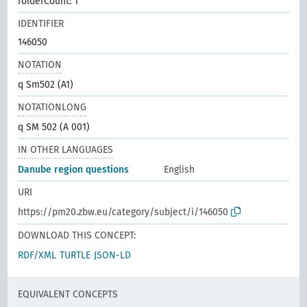
folderCount: 1
IDENTIFIER
146050
NOTATION
q Sm502 (A1)
NOTATIONLONG
q SM 502 (A 001)
IN OTHER LANGUAGES
Danube region questions
English
URI
https://pm20.zbw.eu/category/subject/i/146050
DOWNLOAD THIS CONCEPT:
RDF/XML
TURTLE
JSON-LD
EQUIVALENT CONCEPTS