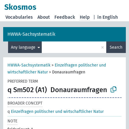
Skosmos
Vocabularies
About
Feedback
Help
|
in English
HWWA-Sachsystematik
×
Any language
Search
HWWA-Sachsystematik
>
Einzelfragen politischer und
wirtschaftlicher Natur
>
Donauraumfragen
PREFERRED TERM
q Sm502 (A1)
Donauraumfragen
BROADER CONCEPT
q
Einzelfragen politischer und wirtschaftlicher Natur
NOTE