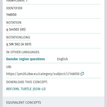
folderCount: 1
IDENTIFIER
146050
NOTATION
q Sm502 (A1)
NOTATIONLONG
q SM 502 (A 001)
IN OTHER LANGUAGES
Danube region questions
English
URI
https://pm20.zbw.eu/category/subject/i/146050
DOWNLOAD THIS CONCEPT:
RDF/XML
TURTLE
JSON-LD
EQUIVALENT CONCEPTS