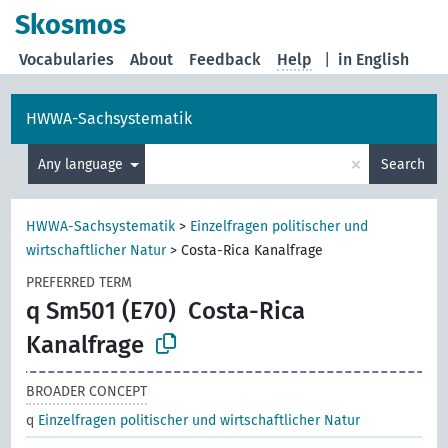
Skosmos
Vocabularies
About
Feedback
Help
|
in English
HWWA-Sachsystematik
×
Any language
Search
HWWA-Sachsystematik
>
Einzelfragen politischer und
wirtschaftlicher Natur
>
Costa-Rica Kanalfrage
PREFERRED TERM
q Sm501 (E70)
Costa-Rica
Kanalfrage
BROADER CONCEPT
q
Einzelfragen politischer und wirtschaftlicher Natur