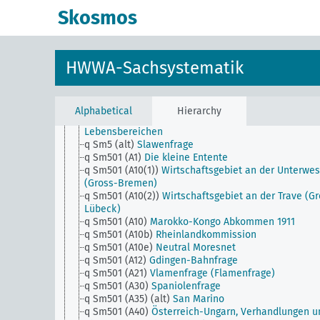
q Sm33 (alt)
Panarabische Bewegung
Skosmos
q Sm34
Mittelstandsbewegung
q Sm35 (alt)
Städtebaugesetz
q Sm36
Mennoniten
q Sm37
Mormonen
HWWA-Sachsystematik
q Sm38
Rotarybewegung
q Sm39
Armenierfrage
q Sm4 (alt)
Chinesenfrage
q Sm41
Korruption
Alphabetical
Hierarchy
q Sm42
Preise für Leistungen in den sozialen
Lebensbereichen
q Sm5 (alt)
Slawenfrage
q Sm501 (A1)
Die kleine Entente
q Sm501 (A10(1))
Wirtschaftsgebiet an der Unterwes
(Gross-Bremen)
q Sm501 (A10(2))
Wirtschaftsgebiet an der Trave (Gr
Lübeck)
q Sm501 (A10)
Marokko-Kongo Abkommen 1911
q Sm501 (A10b)
Rheinlandkommission
q Sm501 (A10e)
Neutral Moresnet
q Sm501 (A12)
Gdingen-Bahnfrage
q Sm501 (A21)
Vlamenfrage (Flamenfrage)
q Sm501 (A30)
Spaniolenfrage
q Sm501 (A35) (alt)
San Marino
q Sm501 (A40)
Österreich-Ungarn, Verhandlungen u