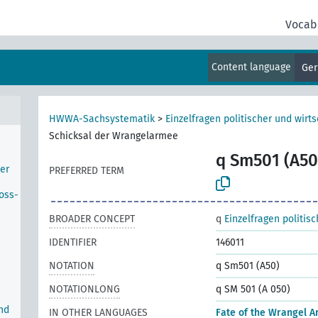
Vocab
Content language
Ge
HWWA-Sachsystematik
>
Einzelfragen politischer und wirts
Schicksal der Wrangelarmee
q Sm501 (A50
er
PREFERRED TERM
oss-
BROADER CONCEPT
q
Einzelfragen politis
IDENTIFIER
146011
NOTATION
q Sm501 (A50)
NOTATIONLONG
q SM 501 (A 050)
nd
IN OTHER LANGUAGES
Fate of the Wrangel 