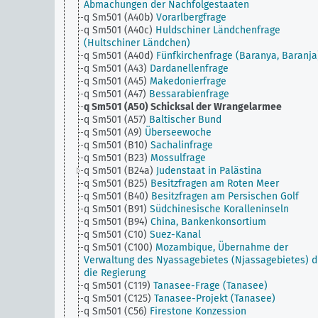
Abmachungen der Nachfolgestaaten
q Sm501 (A40b)
Vorarlbergfrage
q Sm501 (A40c)
Huldschiner Ländchenfrage
(Hultschiner Ländchen)
q Sm501 (A40d)
Fünfkirchenfrage (Baranya, Baranja
q Sm501 (A43)
Dardanellenfrage
q Sm501 (A45)
Makedonierfrage
q Sm501 (A47)
Bessarabienfrage
q Sm501 (A50)
Schicksal der Wrangelarmee
q Sm501 (A57)
Baltischer Bund
q Sm501 (A9)
Überseewoche
q Sm501 (B10)
Sachalinfrage
q Sm501 (B23)
Mossulfrage
q Sm501 (B24a)
Judenstaat in Palästina
q Sm501 (B25)
Besitzfragen am Roten Meer
q Sm501 (B40)
Besitzfragen am Persischen Golf
q Sm501 (B91)
Südchinesische Koralleninseln
q Sm501 (B94)
China, Bankenkonsortium
q Sm501 (C10)
Suez-Kanal
q Sm501 (C100)
Mozambique, Übernahme der
Verwaltung des Nyassagebietes (Njassagebietes) d
die Regierung
q Sm501 (C119)
Tanasee-Frage (Tanasee)
q Sm501 (C125)
Tanasee-Projekt (Tanasee)
q Sm501 (C56)
Firestone Konzession