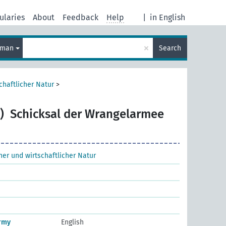
ularies
About
Feedback
Help
|
in English
×
rman
Search
chaftlicher Natur
>
)
Schicksal der Wrangelarmee
cher und wirtschaftlicher Natur
Army
English