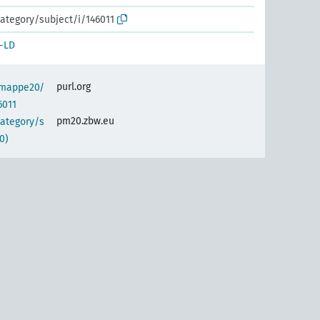
ategory/subject/i/146011
-LD
purl.org
semappe20/
6011
pm20.zbw.eu
category/s
0)