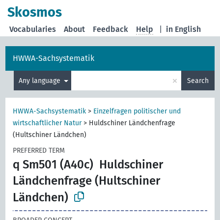
Skosmos
Vocabularies
About
Feedback
Help
|
in English
HWWA-Sachsystematik
×
Any language
Search
HWWA-Sachsystematik
>
Einzelfragen politischer und
wirtschaftlicher Natur
>
Huldschiner Ländchenfrage
(Hultschiner Ländchen)
PREFERRED TERM
q Sm501 (A40c)
Huldschiner
Ländchenfrage (Hultschiner
Ländchen)