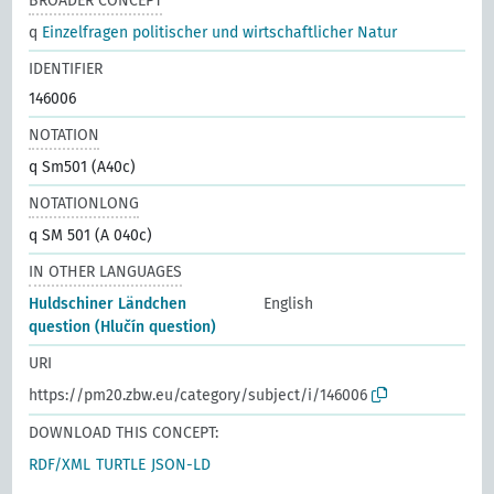
BROADER CONCEPT
q
Einzelfragen politischer und wirtschaftlicher Natur
IDENTIFIER
146006
NOTATION
q Sm501 (A40c)
NOTATIONLONG
q SM 501 (A 040c)
IN OTHER LANGUAGES
Huldschiner Ländchen
English
question (Hlučín question)
URI
https://pm20.zbw.eu/category/subject/i/146006
DOWNLOAD THIS CONCEPT:
RDF/XML
TURTLE
JSON-LD