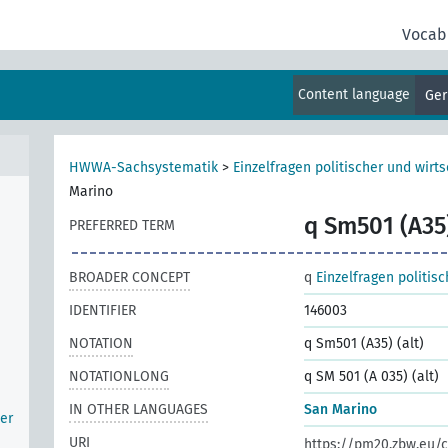
Vocab
Content language
Ge
HWWA-Sachsystematik
>
Einzelfragen politischer und wirts
Marino
q Sm501 (A35)
PREFERRED TERM
BROADER CONCEPT
q
Einzelfragen politis
IDENTIFIER
146003
NOTATION
q Sm501 (A35) (alt)
NOTATIONLONG
q SM 501 (A 035) (alt)
IN OTHER LANGUAGES
San Marino
er
URI
https://pm20.zbw.eu/c