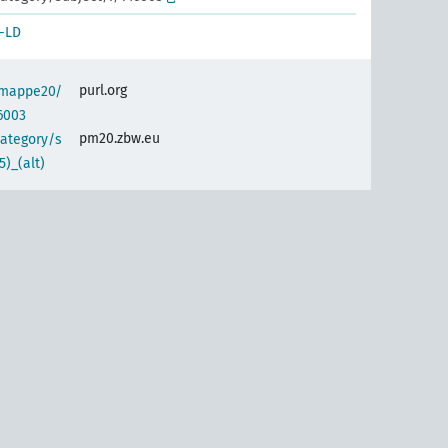
-LD
purl.org
semappe20/
6003
pm20.zbw.eu
category/s
)_(alt)