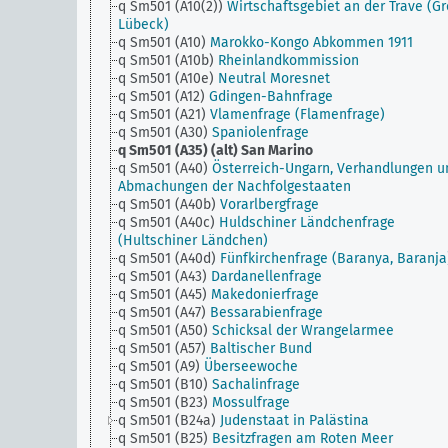
q Sm501 (A10(2))
Wirtschaftsgebiet an der Trave (Gr
Lübeck)
q Sm501 (A10)
Marokko-Kongo Abkommen 1911
q Sm501 (A10b)
Rheinlandkommission
q Sm501 (A10e)
Neutral Moresnet
q Sm501 (A12)
Gdingen-Bahnfrage
q Sm501 (A21)
Vlamenfrage (Flamenfrage)
q Sm501 (A30)
Spaniolenfrage
q Sm501 (A35) (alt)
San Marino
q Sm501 (A40)
Österreich-Ungarn, Verhandlungen u
Abmachungen der Nachfolgestaaten
q Sm501 (A40b)
Vorarlbergfrage
q Sm501 (A40c)
Huldschiner Ländchenfrage
(Hultschiner Ländchen)
q Sm501 (A40d)
Fünfkirchenfrage (Baranya, Baranja
q Sm501 (A43)
Dardanellenfrage
q Sm501 (A45)
Makedonierfrage
q Sm501 (A47)
Bessarabienfrage
q Sm501 (A50)
Schicksal der Wrangelarmee
q Sm501 (A57)
Baltischer Bund
q Sm501 (A9)
Überseewoche
q Sm501 (B10)
Sachalinfrage
q Sm501 (B23)
Mossulfrage
q Sm501 (B24a)
Judenstaat in Palästina
q Sm501 (B25)
Besitzfragen am Roten Meer