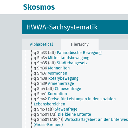
q Sm25 (alt)
Anerkennung deutscher Art
Skosmos
q Sm26
Farbigenfrage
q Sm27
Schiedsgerichte
q Sm28 (alt)
Ausführung des Versailler
Friedensvertrages
HWWA-Sachsystematik
q Sm29 (alt)
Panturanismus (alt)
q Sm3 (alt)
Gelbe Gefahr
q Sm30 (alt)
Minoritätenfrage
q Sm31
Landesplanung und Städtebau
Alphabetical
Hierarchy
q Sm32
Gründung und Verlegung von Hauptstädten
q Sm33 (alt)
Panarabische Bewegung
q Sm34
Mittelstandsbewegung
q Sm35 (alt)
Städtebaugesetz
q Sm36
Mennoniten
q Sm37
Mormonen
q Sm38
Rotarybewegung
q Sm39
Armenierfrage
q Sm4 (alt)
Chinesenfrage
q Sm41
Korruption
q Sm42
Preise für Leistungen in den sozialen
Lebensbereichen
q Sm5 (alt)
Slawenfrage
q Sm501 (A1)
Die kleine Entente
q Sm501 (A10(1))
Wirtschaftsgebiet an der Unterwes
(Gross-Bremen)