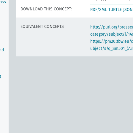
oss-
DOWNLOAD THIS CONCEPT:
RDF/XML
TURTLE
JSON
EQUIVALENT CONCEPTS
http://purl.org/pres
category/subject/i/14
https://pm20.zbw.eu/
ubject/s/q_Sm501_(A35
nd
)