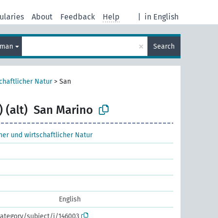
ularies
About
Feedback
Help
|
in English
×
rman
Search
chaftlicher Natur
>
San
 (alt)
San Marino
cher und wirtschaftlicher Natur
English
ategory/subject/i/146003