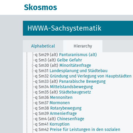
q Sm21
Rätesystem
Skosmos
q Sm22
Fremdländische Deutschenhetze
q Sm23 (alt)
Panasiatische Bewegung (alt)
q Sm24 (alt)
Panafrikanische Bewegung (alt)
q Sm25
Sonderstellung der Weissen
HWWA-Sachsystematik
q Sm25 (alt)
Anerkennung deutscher Art
q Sm26
Farbigenfrage
q Sm27
Schiedsgerichte
q Sm28 (alt)
Ausführung des Versailler
Alphabetical
Hierarchy
Friedensvertrages
q Sm29 (alt)
Panturanismus (alt)
q Sm3 (alt)
Gelbe Gefahr
q Sm30 (alt)
Minoritätenfrage
q Sm31
Landesplanung und Städtebau
q Sm32
Gründung und Verlegung von Hauptstädten
q Sm33 (alt)
Panarabische Bewegung
q Sm34
Mittelstandsbewegung
q Sm35 (alt)
Städtebaugesetz
q Sm36
Mennoniten
q Sm37
Mormonen
q Sm38
Rotarybewegung
q Sm39
Armenierfrage
q Sm4 (alt)
Chinesenfrage
q Sm41
Korruption
q Sm42
Preise für Leistungen in den sozialen