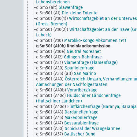
Lebensbereichen
q Sm5 (alt)
Slawenfrage
q Sm501 (A1)
Die kleine Entente
q Sm501 (A10(1))
Wirtschaftsgebiet an der Unterwes
(Gross-Bremen)
q Sm501 (A10(2))
Wirtschaftsgebiet an der Trave (Gr
Lübeck)
q Sm501 (A10)
Marokko-Kongo Abkommen 1911
q Sm501 (A10b)
Rheinlandkommission
q Sm501 (A10e)
Neutral Moresnet
q Sm501 (A12)
Gdingen-Bahnfrage
q Sm501 (A21)
Vlamenfrage (Flamenfrage)
q Sm501 (A30)
Spaniolenfrage
q Sm501 (A35) (alt)
San Marino
q Sm501 (A40)
Österreich-Ungarn, Verhandlungen u
Abmachungen der Nachfolgestaaten
q Sm501 (A40b)
Vorarlbergfrage
q Sm501 (A40c)
Huldschiner Ländchenfrage
(Hultschiner Ländchen)
q Sm501 (A40d)
Fünfkirchenfrage (Baranya, Baranja
q Sm501 (A43)
Dardanellenfrage
q Sm501 (A45)
Makedonierfrage
q Sm501 (A47)
Bessarabienfrage
q Sm501 (A50)
Schicksal der Wrangelarmee
q Sm501 (A57)
Baltischer Bund