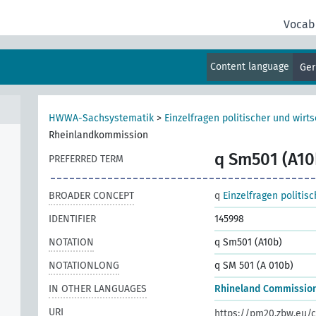
Vocab
Content language
Ge
HWWA-Sachsystematik
>
Einzelfragen politischer und wirts
Rheinlandkommission
q Sm501 (A10
PREFERRED TERM
BROADER CONCEPT
q
Einzelfragen politis
IDENTIFIER
145998
NOTATION
q Sm501 (A10b)
NOTATIONLONG
q SM 501 (A 010b)
IN OTHER LANGUAGES
Rhineland Commissio
URI
https://pm20.zbw.eu/c