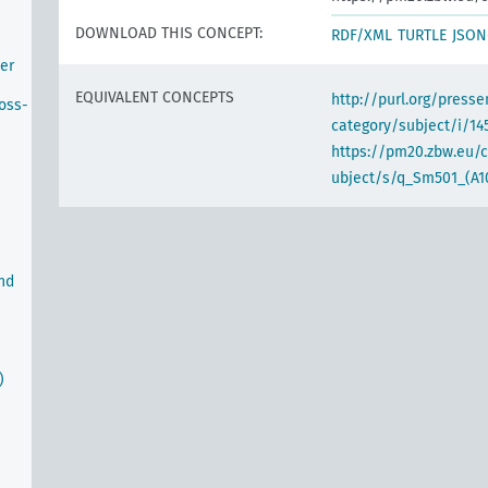
DOWNLOAD THIS CONCEPT:
RDF/XML
TURTLE
JSON
er
EQUIVALENT CONCEPTS
http://purl.org/pres
oss-
category/subject/i/14
https://pm20.zbw.eu/
ubject/s/q_Sm501_(A1
nd
)