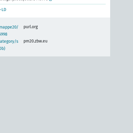
-LD
purl.org
semappe20/
5998
pm20.zbw.eu
category/s
0b)