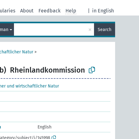
ularies
About
Feedback
Help
|
in English
×
rman
Search
chaftlicher Natur
>
b)
Rheinlandkommission
cher und wirtschaftlicher Natur
n
English
ategory/subject/i/145998