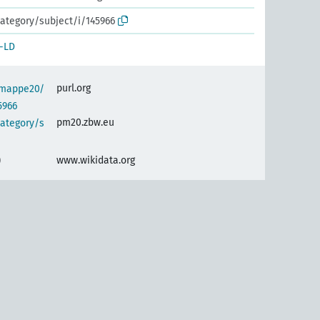
ategory/subject/i/145966
-LD
purl.org
semappe20/
5966
pm20.zbw.eu
category/s
)
www.wikidata.org