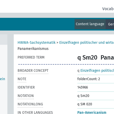
Vocab
Content language
Ge
nd,
HWWA-Sachsystematik
>
Einzelfragen politischer und wirts
Panamerikanismus
q Sm20
Pana
PREFERRED TERM
BROADER CONCEPT
q
Einzelfragen politis
ein
NOTE
folderCount: 2
IDENTIFIER
145966
NOTATION
q Sm20
NOTATIONLONG
q SM 020
IN OTHER LANGUAGES
Pan-Americanism