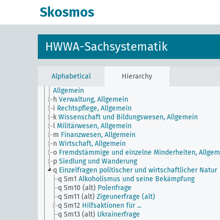
Skosmos
JE
HWWA-Sachsystematik
a
Literatur, Allgemein
b
Land und Leute, Politik und Wirtschaft, Allgemein
HWWA-Sachsystematik
c
Landeskunde, Allgemein
d
Bevölkerung und Bevölkerungspolitik
e
Gesundheitliche Verhältnisse, Allgemein
f
Geschichte, Politik, Allgemein
Alphabetical
Hierarchy
g
Außenpolitik und politische Beziehungen zum Ausla
Allgemein
h
Verwaltung, Allgemein
i
Rechtspflege, Allgemein
k
Wissenschaft und Bildungswesen, Allgemein
l
Militärwesen, Allgemein
m
Finanzwesen, Allgemein
n
Wirtschaft, Allgemein
o
Fremdstämmige und einzelne Minderheiten, Allgem
p
Siedlung und Wanderung
q
Einzelfragen politischer und wirtschaftlicher Natur
q Sm1
Alkoholismus und seine Bekämpfung
q Sm10 (alt)
Polenfrage
q Sm11 (alt)
Zigeunerfrage (alt)
q Sm12
Hilfsaktionen für ...
q Sm13 (alt)
Ukrainerfrage