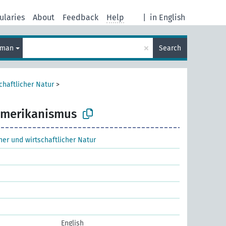
ularies
About
Feedback
Help
|
in English
×
rman
Search
chaftlicher Natur
>
merikanismus
cher und wirtschaftlicher Natur
English