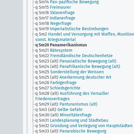
q Sm14
Pan-pazifische Bewegung
q Sm15
Freimaurer
q Sm16
Sklavenfrage
q Sm17
Indianerfrage
q Sm18
Negerfrage
q Sm19
Imperialistische Bestrebungen
q Sm2
Handel und Versorgung mit Waffen, Munitio
sonst. Kriegsmaterial
q Sm20
Panamerikanismus
q Sm21
Rätesystem
q Sm22
Fremdländische Deutschenhetze
q Sm23 (alt)
Panasiatische Bewegung (alt)
q Sm24 (alt)
Panafrikanische Bewegung (alt)
q Sm25
Sonderstellung der Weissen
q Sm25 (alt)
Anerkennung deutscher Art
q Sm26
Farbigenfrage
q Sm27
Schiedsgerichte
q Sm28 (alt)
Ausführung des Versailler
Friedensvertrages
q Sm29 (alt)
Panturanismus (alt)
q Sm3 (alt)
Gelbe Gefahr
q Sm30 (alt)
Minoritätenfrage
q Sm31
Landesplanung und Städtebau
q Sm32
Gründung und Verlegung von Hauptstädten
q Sm33 (alt)
Panarabische Bewegung