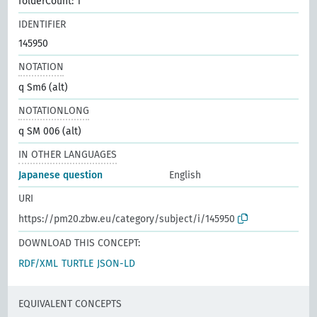
folderCount: 1
IDENTIFIER
145950
NOTATION
q Sm6 (alt)
NOTATIONLONG
q SM 006 (alt)
IN OTHER LANGUAGES
Japanese question
English
URI
https://pm20.zbw.eu/category/subject/i/145950
DOWNLOAD THIS CONCEPT:
RDF/XML
TURTLE
JSON-LD
EQUIVALENT CONCEPTS