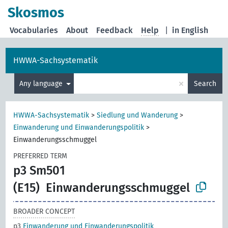
Skosmos
Vocabularies
About
Feedback
Help
|
in English
HWWA-Sachsystematik
×
Any language
Search
HWWA-Sachsystematik
>
Siedlung und Wanderung
>
Einwanderung und Einwanderungspolitik
>
Einwanderungsschmuggel
PREFERRED TERM
p3 Sm501
(E15)
Einwanderungsschmuggel
BROADER CONCEPT
p3
Einwanderung und Einwanderungspolitik