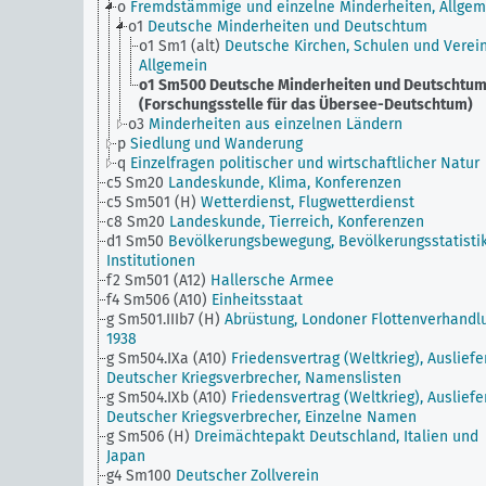
o
Fremdstämmige und einzelne Minderheiten, Allgem
o1
Deutsche Minderheiten und Deutschtum
o1 Sm1 (alt)
Deutsche Kirchen, Schulen und Vereine
Allgemein
o1 Sm500
Deutsche Minderheiten und Deutschtu
(Forschungsstelle für das Übersee-Deutschtum)
o3
Minderheiten aus einzelnen Ländern
p
Siedlung und Wanderung
q
Einzelfragen politischer und wirtschaftlicher Natur
c5 Sm20
Landeskunde, Klima, Konferenzen
c5 Sm501 (H)
Wetterdienst, Flugwetterdienst
c8 Sm20
Landeskunde, Tierreich, Konferenzen
d1 Sm50
Bevölkerungsbewegung, Bevölkerungsstatistik
Institutionen
f2 Sm501 (A12)
Hallersche Armee
f4 Sm506 (A10)
Einheitsstaat
g Sm501.IIIb7 (H)
Abrüstung, Londoner Flottenverhandl
1938
g Sm504.IXa (A10)
Friedensvertrag (Weltkrieg), Auslief
Deutscher Kriegsverbrecher, Namenslisten
g Sm504.IXb (A10)
Friedensvertrag (Weltkrieg), Auslief
Deutscher Kriegsverbrecher, Einzelne Namen
g Sm506 (H)
Dreimächtepakt Deutschland, Italien und
Japan
g4 Sm100
Deutscher Zollverein