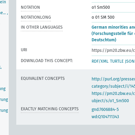
ein
NOTATION
o1 Sm500
... ,
NOTATIONLONG
o 01 SM 500
m
IN OTHER LANGUAGES
German minorities a
(Forschungsstelle für
Deutschtum)
URI
https://pm20.zbw.eu/c
DOWNLOAD THIS CONCEPT:
RDF/XML
TURTLE
JSON
,
EQUIVALENT CONCEPTS
http://purl.org/pres
category/subject/i/14
ung
https://pm20.zbw.eu/
erung
ubject/s/o1_Sm500
EXACTLY MATCHING CONCEPTS
gnd:7606884-5
erung
wd:Q104711343