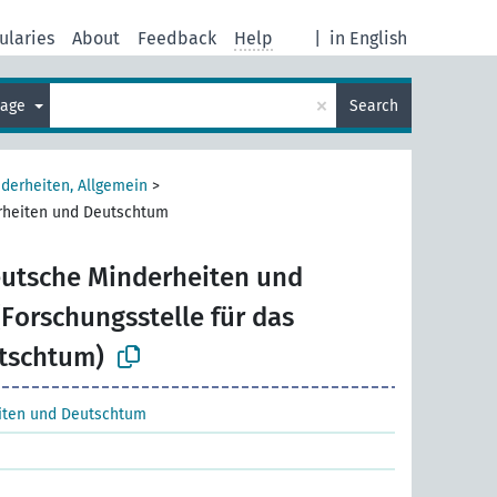
ularies
About
Feedback
Help
|
in English
×
uage
Search
derheiten, Allgemein
>
rheiten und Deutschtum
utsche Minderheiten und
Forschungsstelle für das
tschtum)
iten und Deutschtum