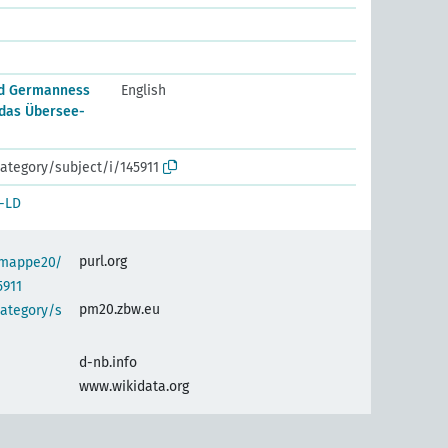
nd Germanness
English
 das Übersee-
ategory/subject/i/145911
-LD
purl.org
semappe20/
5911
pm20.zbw.eu
category/s
d-nb.info
www.wikidata.org