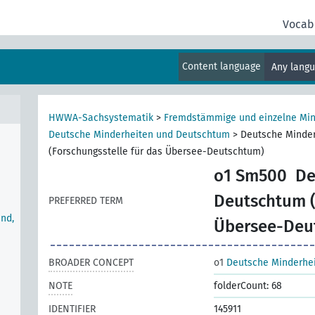
Vocab
Content language
Any lang
HWWA-Sachsystematik
>
Fremdstämmige und einzelne Min
Deutsche Minderheiten und Deutschtum
>
Deutsche Minde
(Forschungsstelle für das Übersee-Deutschtum)
o1 Sm500
De
Deutschtum (
PREFERRED TERM
nd,
Übersee-Deu
BROADER CONCEPT
o1
Deutsche Minderhe
NOTE
folderCount: 68
IDENTIFIER
145911