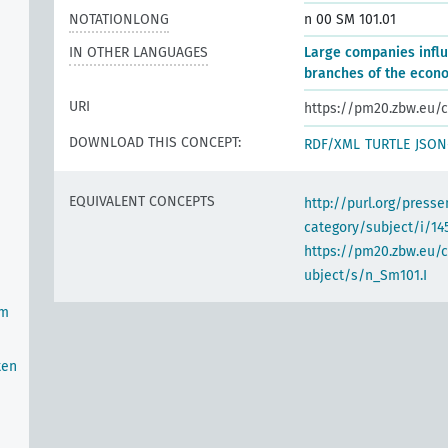
NOTATIONLONG
n 00 SM 101.01
IN OTHER LANGUAGES
Large companies influ
branches of the econ
URI
https://pm20.zbw.eu/c
DOWNLOAD THIS CONCEPT:
RDF/XML
TURTLE
JSON
EQUIVALENT CONCEPTS
http://purl.org/pres
category/subject/i/14
https://pm20.zbw.eu/
ubject/s/n_Sm101.I
im
ten