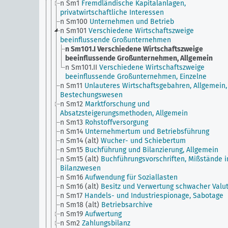
n Sm1
Fremdländische Kapitalanlagen,
privatwirtschaftliche Interessen
n Sm100
Unternehmen und Betrieb
n Sm101
Verschiedene Wirtschaftszweige
beeinflussende Großunternehmen
n Sm101.I
Verschiedene Wirtschaftszweige
beeinflussende Großunternehmen, Allgemein
n Sm101.II
Verschiedene Wirtschaftszweige
beeinflussende Großunternehmen, Einzelne
n Sm11
Unlauteres Wirtschaftsgebahren, Allgemein,
Bestechungswesen
n Sm12
Marktforschung und
Absatzsteigerungsmethoden, Allgemein
n Sm13
Rohstoffversorgung
n Sm14
Unternehmertum und Betriebsführung
n Sm14 (alt)
Wucher- und Schiebertum
n Sm15
Buchführung und Bilanzierung, Allgemein
n Sm15 (alt)
Buchführungsvorschriften, Mißstände 
Bilanzwesen
n Sm16
Aufwendung für Soziallasten
n Sm16 (alt)
Besitz und Verwertung schwacher Valu
n Sm17
Handels- und Industriespionage, Sabotage
n Sm18 (alt)
Betriebsarchive
n Sm19
Aufwertung
n Sm2
Zahlungsbilanz