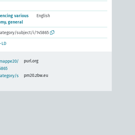
encing various
English
omy, general
ategory/subject/i/145865
-LD
purl.org
semappe20/
5865
pm20.zbw.eu
category/s