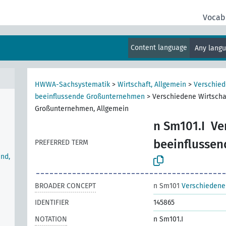
Vocab
Content language
Any lang
HWWA-Sachsystematik
>
Wirtschaft, Allgemein
>
Verschied
beeinflussende Großunternehmen
>
Verschiedene Wirtscha
Großunternehmen, Allgemein
n Sm101.I
Ve
beeinflussen
PREFERRED TERM
nd,
BROADER CONCEPT
n Sm101
Verschiedene
IDENTIFIER
145865
NOTATION
n Sm101.I