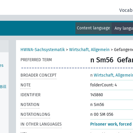
Vocab
,
Content language
Any lang
üter
HWWA-Sachsystematik
>
Wirtschaft, Allgemein
>
Gefangene
n Sm56
Gefa
PREFERRED TERM
es
BROADER CONCEPT
n
Wirtschaft, Allgemei
NOTE
folderCount: 4
ill
IDENTIFIER
145860
NOTATION
n Sm56
NOTATIONLONG
n 00 SM 056
IN OTHER LANGUAGES
Prisoner work, forced