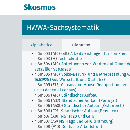
n Sm501 (B94)
Gildenwesen (China)
Skosmos
n Sm501 (C114)
Joint East African Board
n Sm501 (C25)
Mannesmann Konzessionen
n Sm501 (E15) (alt)
Public Utilities (USA)
n Sm501 (E8) (alt)
Public Utilities (Britisch Columbia
HWWA-Sachsystematik
Kanada)
n Sm501 (H)
Warenkunde
n Sm502 (A10)
Rückgabe im Weltkrieg requirierter G
n Sm502 (H) (alt)
Allgemein betriebswirtschaftliche
Alphabetical
Hierarchy
Fragen
n Sm503 (A10) (alt)
Arbeitsleistungen für Frankreich
n Sm503 (H)
Technokratie
n Sm504 (A10)
Abtretungen von Werten auf Grund d
Versailler Vertrages
n Sm505 (A10)
Volks-Berufs- und Betriebszählung v.
16.6.1925 (Aus Wirtschaft und Statistik)
n Sm505 (E15)
Census and House Reapportionment B
(1930 decenial census)
n Sm506 (A10)
Ständischer Aufbau
n Sm506 (A32)
Ständischer Aufbau (Portugal)
n Sm506 (A40b)
Ständischer Aufbau (Österreich)
n Sm506 (E97)
Ständischer Aufbau (Brasilien)
n Sm507 (A10)
NS Hago und GHG
n Sm507 (A9)
NS Hago und GHG (Hamburg)
n Sm508 (A10)
Deutsche Arbeitsfront