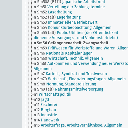
n Sm508 (B111)
Japanische Arbeitsfront
n Sm51
Verteilung der Zahlungstermine
n Sm52
Lagerhaltung
n Sm52 (alt)
Lagerhaltung
n Sm53
Immaterieller Betriebswert
n Sm54
Konjunkturbeobachtung, Allgemein
n Sm55 (alt)
Public Utilities (der Öffentlichkeit
dienende Versorgungs- und Verkehrsbetriebe)
n Sm56
Gefangenenarbeit, Zwangsarbeit
n Sm59
Prüfwesen für Werkstoffe und Waren, Allge
n Sm6
Nationale Kapitalanlagen
n Sm60
Wirtschaft, Technik, Allgemein
n Sm61
Aufkommen und Verwendung neuer Werksto
Allgemein
n Sm7
Kartell-, Syndikat und Trustwesen
n Sm70
Wirtschaft, Finanzierungsfragen, Allgemein
n Sm8
Normung, Standardisierung
n Sm9 (alt)
Nahrungsmittelversorgung
n1
Wirtschaftspolitik
n10
Jagd
n11
Fischerei
n12
Bergbau
n13
Industrie
n14
Handwerk
n15
Arbeiterfrage, Arbeitsverhältnisse, Allgemein