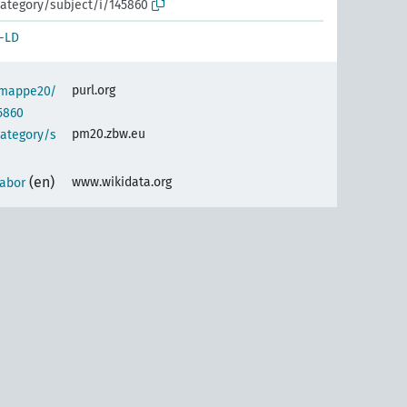
ategory/subject/i/145860
-LD
purl.org
semappe20/
5860
pm20.zbw.eu
category/s
(en)
www.wikidata.org
labor