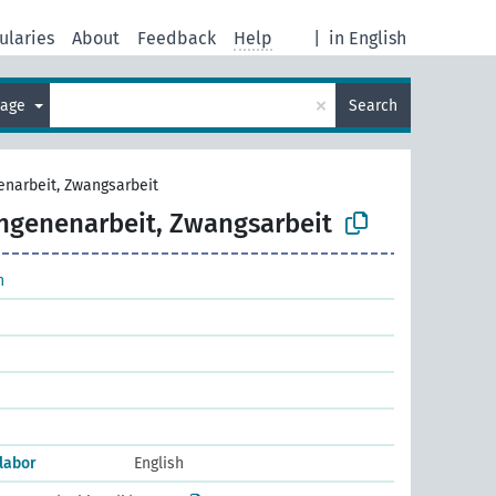
ularies
About
Feedback
Help
|
in English
×
uage
Search
narbeit, Zwangsarbeit
ngenenarbeit, Zwangsarbeit
n
 labor
English