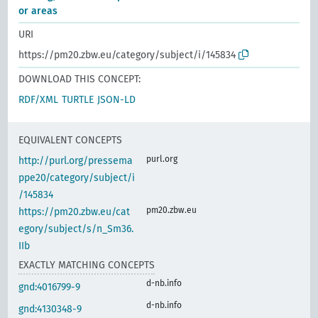
or areas
URI
https://pm20.zbw.eu/category/subject/i/145834
DOWNLOAD THIS CONCEPT:
RDF/XML
TURTLE
JSON-LD
EQUIVALENT CONCEPTS
purl.org
http://purl.org/pressema
ppe20/category/subject/i
/145834
pm20.zbw.eu
https://pm20.zbw.eu/cat
egory/subject/s/n_Sm36.
IIb
EXACTLY MATCHING CONCEPTS
d-nb.info
gnd:4016799-9
d-nb.info
gnd:4130348-9