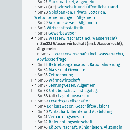
n Sm27
Markenartikel, Allgemein
n Sm27 (alt)
Wirtschaft und Öffentliche Hand
n Sm28
Spielbanken, Private Lotterien,
Wettunternehmungen, Allgemein
n Sm29
Auktionswesen, Allgemein
n Sm3
Wirtschaftsstatistik
n Sm31
Gewerbewesen
n Sm32
Wasserwirtschaft (incl. Wasserrecht)
n Sm32.I
Wasserwirtschaft (incl. Wasserrecht),
Allgemein
n Sm32.II
Wasserwirtschaft (incl. Wasserrecht),
Abwässserfrage
n Sm33
Betriebsorganisation, Rationalisierung
n Sm34
Maße und Gewichte
n Sm35
Zeitrechnung
n Sm36
Wärmewirtschaft
n Sm37
Lehrlingwesen, Allgemein
n Sm38
Urheberschutz - stillgelegt
n Sm38 (alt)
Lagerhauswesen
n Sm39
Erwerbsgesellschaften
n Sm4
Konkurswesen, Geschäftsaufsicht
n Sm40
Wirtschaft, Berufe und Ausbildung
n Sm41
Verpackungswesen
n Sm42
Beleuchtungswirtschaft
n Sm43
Kältewirtschaft, Kühlanlagen, Allgemein