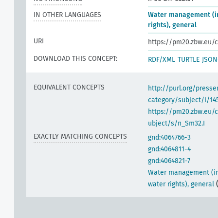
IN OTHER LANGUAGES
Water management (in
rights), general
URI
https://pm20.zbw.eu/c
DOWNLOAD THIS CONCEPT:
RDF/XML
TURTLE
JSON
EQUIVALENT CONCEPTS
http://purl.org/pres
category/subject/i/14
https://pm20.zbw.eu/
ubject/s/n_Sm32.I
EXACTLY MATCHING CONCEPTS
gnd:4064766-3
gnd:4064811-4
gnd:4064821-7
Water management (in
water rights), general