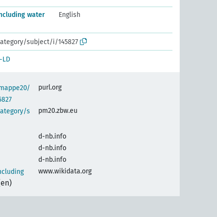
cluding water
English
ategory/subject/i/145827
-LD
purl.org
semappe20/
5827
pm20.zbw.eu
category/s
d-nb.info
d-nb.info
d-nb.info
www.wikidata.org
cluding
(en)