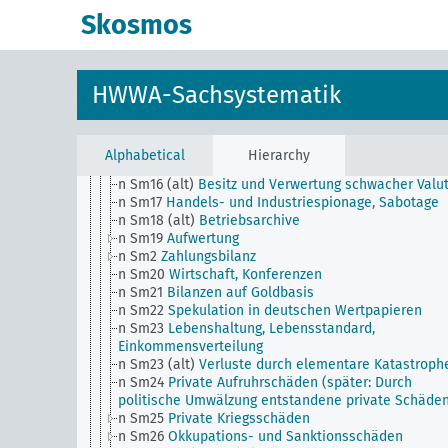
Bestechungswesen
Skosmos
n Sm12
Marktforschung und
Absatzsteigerungsmethoden, Allgemein
n Sm13
Rohstoffversorgung
n Sm14
Unternehmertum und Betriebsführung
HWWA-Sachsystematik
n Sm14 (alt)
Wucher- und Schiebertum
n Sm15
Buchführung und Bilanzierung, Allgemein
n Sm15 (alt)
Buchführungsvorschriften, Mißstände 
Bilanzwesen
Alphabetical
Hierarchy
n Sm16
Aufwendung für Soziallasten
n Sm16 (alt)
Besitz und Verwertung schwacher Valu
n Sm17
Handels- und Industriespionage, Sabotage
n Sm18 (alt)
Betriebsarchive
n Sm19
Aufwertung
n Sm2
Zahlungsbilanz
n Sm20
Wirtschaft, Konferenzen
n Sm21
Bilanzen auf Goldbasis
n Sm22
Spekulation in deutschen Wertpapieren
n Sm23
Lebenshaltung, Lebensstandard,
Einkommensverteilung
n Sm23 (alt)
Verluste durch elementare Katastroph
n Sm24
Private Aufruhrschäden (später: Durch
politische Umwälzung entstandene private Schäde
n Sm25
Private Kriegsschäden
n Sm26
Okkupations- und Sanktionsschäden