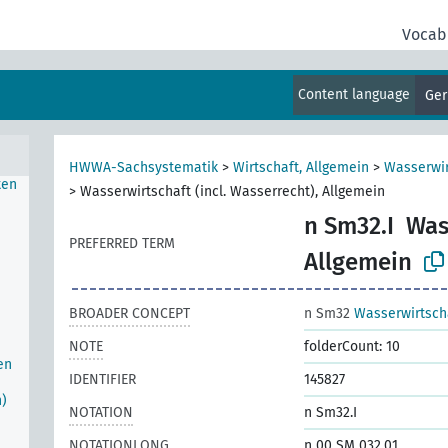
Vocab
Content language
Ge
im
HWWA-Sachsystematik
>
Wirtschaft, Allgemein
>
Wasserwir
ten
>
Wasserwirtschaft (incl. Wasserrecht), Allgemein
n Sm32.I
Was
PREFERRED TERM
Allgemein
BROADER CONCEPT
n Sm32
Wasserwirtscha
NOTE
folderCount: 10
en
IDENTIFIER
145827
n)
NOTATION
n Sm32.I
NOTATIONLONG
n 00 SM 032.01