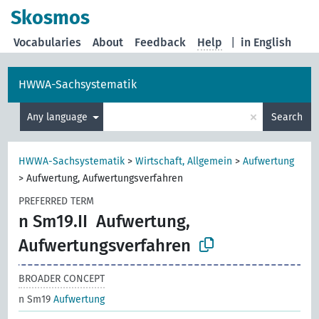
Skosmos
Vocabularies
About
Feedback
Help
|
in English
HWWA-Sachsystematik
×
Any language
Search
HWWA-Sachsystematik
>
Wirtschaft, Allgemein
>
Aufwertung
>
Aufwertung, Aufwertungsverfahren
PREFERRED TERM
n Sm19.II
Aufwertung,
Aufwertungsverfahren
BROADER CONCEPT
n Sm19
Aufwertung