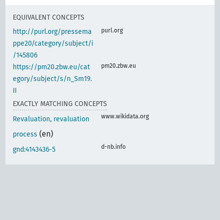
EQUIVALENT CONCEPTS
purl.org
http://purl.org/pressema
ppe20/category/subject/i
/145806
pm20.zbw.eu
https://pm20.zbw.eu/cat
egory/subject/s/n_Sm19.
II
EXACTLY MATCHING CONCEPTS
www.wikidata.org
Revaluation, revaluation
(en)
process
d-nb.info
gnd:4143436-5