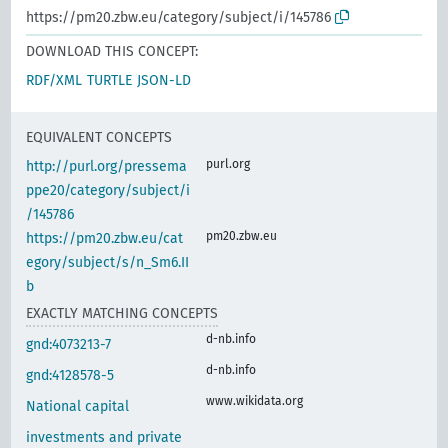
https://pm20.zbw.eu/category/subject/i/145786
DOWNLOAD THIS CONCEPT:
RDF/XML
TURTLE
JSON-LD
EQUIVALENT CONCEPTS
purl.org
http://purl.org/pressema
ppe20/category/subject/i
/145786
pm20.zbw.eu
https://pm20.zbw.eu/cat
egory/subject/s/n_Sm6.II
b
EXACTLY MATCHING CONCEPTS
d-nb.info
gnd:4073213-7
d-nb.info
gnd:4128578-5
www.wikidata.org
National capital
investments and private