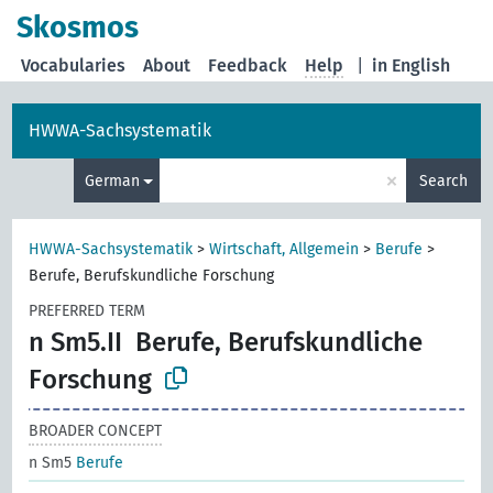
Skosmos
Vocabularies
About
Feedback
Help
|
in English
HWWA-Sachsystematik
×
German
Search
HWWA-Sachsystematik
>
Wirtschaft, Allgemein
>
Berufe
>
Berufe, Berufskundliche Forschung
PREFERRED TERM
n Sm5.II
Berufe, Berufskundliche
Forschung
BROADER CONCEPT
n Sm5
Berufe