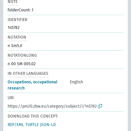
NOTE
folderCount: 1
IDENTIFIER
145782
NOTATION
n Sm5.II
NOTATIONLONG
n 00 SM 005.02
IN OTHER LANGUAGES
Occupations, occupational
English
research
URI
https://pm20.zbw.eu/category/subject/i/145782
DOWNLOAD THIS CONCEPT:
RDF/XML
TURTLE
JSON-LD