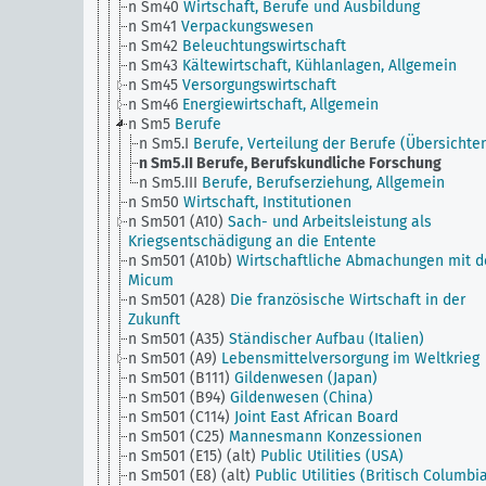
n Sm40
Wirtschaft, Berufe und Ausbildung
n Sm41
Verpackungswesen
n Sm42
Beleuchtungswirtschaft
n Sm43
Kältewirtschaft, Kühlanlagen, Allgemein
n Sm45
Versorgungswirtschaft
n Sm46
Energiewirtschaft, Allgemein
n Sm5
Berufe
n Sm5.I
Berufe, Verteilung der Berufe (Übersichte
n Sm5.II
Berufe, Berufskundliche Forschung
n Sm5.III
Berufe, Berufserziehung, Allgemein
n Sm50
Wirtschaft, Institutionen
n Sm501 (A10)
Sach- und Arbeitsleistung als
Kriegsentschädigung an die Entente
n Sm501 (A10b)
Wirtschaftliche Abmachungen mit d
Micum
n Sm501 (A28)
Die französische Wirtschaft in der
Zukunft
n Sm501 (A35)
Ständischer Aufbau (Italien)
n Sm501 (A9)
Lebensmittelversorgung im Weltkrieg
n Sm501 (B111)
Gildenwesen (Japan)
n Sm501 (B94)
Gildenwesen (China)
n Sm501 (C114)
Joint East African Board
n Sm501 (C25)
Mannesmann Konzessionen
n Sm501 (E15) (alt)
Public Utilities (USA)
n Sm501 (E8) (alt)
Public Utilities (Britisch Columbia