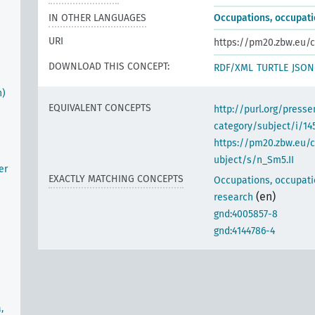
IN OTHER LANGUAGES
Occupations, occupati
URI
https://pm20.zbw.eu/c
DOWNLOAD THIS CONCEPT:
RDF/XML
TURTLE
JSON
n)
EQUIVALENT CONCEPTS
http://purl.org/pres
category/subject/i/14
https://pm20.zbw.eu/
ubject/s/n_Sm5.II
er
EXACTLY MATCHING CONCEPTS
Occupations, occupati
(en)
research
gnd:4005857-8
gnd:4144786-4
,