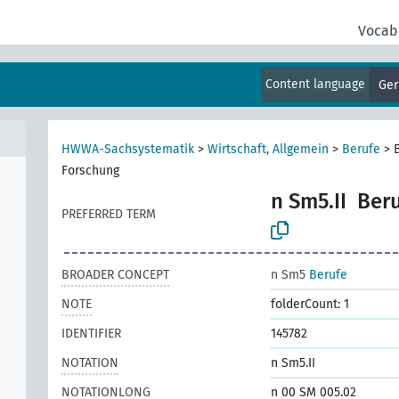
Vocab
en
n)
Content language
Ge
HWWA-Sachsystematik
>
Wirtschaft, Allgemein
>
Berufe
>
Forschung
n Sm5.II
Beru
PREFERRED TERM
BROADER CONCEPT
n Sm5
Berufe
NOTE
folderCount: 1
IDENTIFIER
145782
NOTATION
n Sm5.II
NOTATIONLONG
n 00 SM 005.02