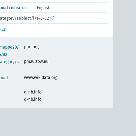
onal research
English
ategory/subject/i/145782
-LD
purl.org
semappe20/
5782
pm20.zbw.eu
category/s
www.wikidata.org
onal
d-nb.info
d-nb.info