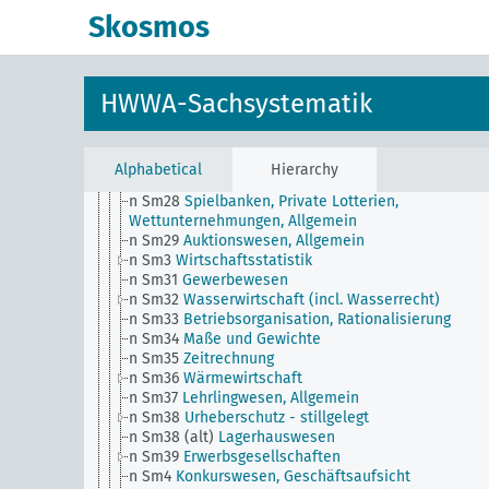
n Sm22
Spekulation in deutschen Wertpapieren
Skosmos
n Sm23
Lebenshaltung, Lebensstandard,
Einkommensverteilung
n Sm23 (alt)
Verluste durch elementare Katastroph
n Sm24
Private Aufruhrschäden (später: Durch
HWWA-Sachsystematik
politische Umwälzung entstandene private Schäde
n Sm25
Private Kriegsschäden
n Sm26
Okkupations- und Sanktionsschäden
n Sm27
Markenartikel, Allgemein
Alphabetical
Hierarchy
n Sm27 (alt)
Wirtschaft und Öffentliche Hand
n Sm28
Spielbanken, Private Lotterien,
Wettunternehmungen, Allgemein
n Sm29
Auktionswesen, Allgemein
n Sm3
Wirtschaftsstatistik
n Sm31
Gewerbewesen
n Sm32
Wasserwirtschaft (incl. Wasserrecht)
n Sm33
Betriebsorganisation, Rationalisierung
n Sm34
Maße und Gewichte
n Sm35
Zeitrechnung
n Sm36
Wärmewirtschaft
n Sm37
Lehrlingwesen, Allgemein
n Sm38
Urheberschutz - stillgelegt
n Sm38 (alt)
Lagerhauswesen
n Sm39
Erwerbsgesellschaften
n Sm4
Konkurswesen, Geschäftsaufsicht