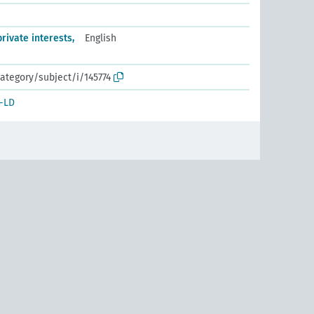
rivate interests,
English
ategory/subject/i/145774
-LD