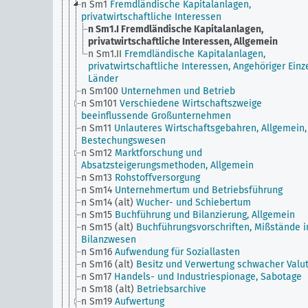
n Sm1
Fremdländische Kapitalanlagen,
privatwirtschaftliche Interessen
n Sm1.I
Fremdländische Kapitalanlagen,
privatwirtschaftliche Interessen, Allgemein
n Sm1.II
Fremdländische Kapitalanlagen,
privatwirtschaftliche Interessen, Angehöriger Einz
Länder
n Sm100
Unternehmen und Betrieb
n Sm101
Verschiedene Wirtschaftszweige
beeinflussende Großunternehmen
n Sm11
Unlauteres Wirtschaftsgebahren, Allgemein,
Bestechungswesen
n Sm12
Marktforschung und
Absatzsteigerungsmethoden, Allgemein
n Sm13
Rohstoffversorgung
n Sm14
Unternehmertum und Betriebsführung
n Sm14 (alt)
Wucher- und Schiebertum
n Sm15
Buchführung und Bilanzierung, Allgemein
n Sm15 (alt)
Buchführungsvorschriften, Mißstände 
Bilanzwesen
n Sm16
Aufwendung für Soziallasten
n Sm16 (alt)
Besitz und Verwertung schwacher Valu
n Sm17
Handels- und Industriespionage, Sabotage
n Sm18 (alt)
Betriebsarchive
n Sm19
Aufwertung