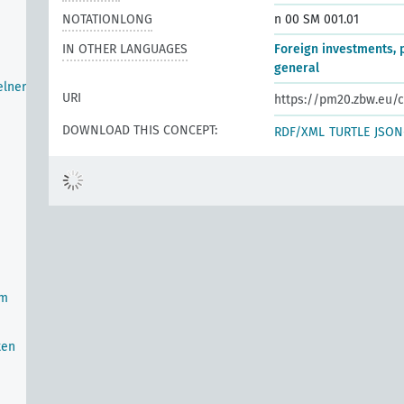
NOTATIONLONG
n 00 SM 001.01
IN OTHER LANGUAGES
Foreign investments, p
general
elner
URI
https://pm20.zbw.eu/c
DOWNLOAD THIS CONCEPT:
RDF/XML
TURTLE
JSON
im
ten