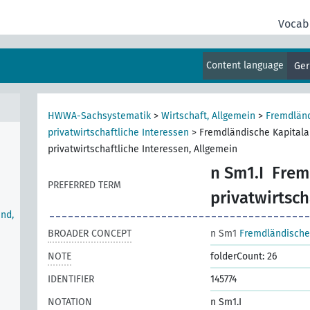
Vocab
Content language
Ge
HWWA-Sachsystematik
>
Wirtschaft, Allgemein
>
Fremdländ
privatwirtschaftliche Interessen
>
Fremdländische Kapitala
privatwirtschaftliche Interessen, Allgemein
n Sm1.I
Frem
PREFERRED TERM
privatwirtsch
nd,
BROADER CONCEPT
n Sm1
Fremdländische 
NOTE
folderCount: 26
IDENTIFIER
145774
NOTATION
n Sm1.I