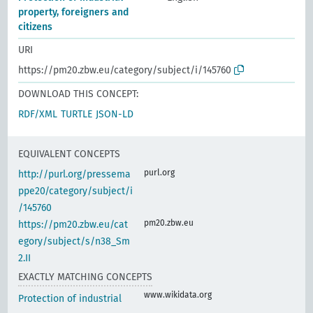
property, foreigners and
citizens
URI
https://pm20.zbw.eu/category/subject/i/145760
DOWNLOAD THIS CONCEPT:
RDF/XML
TURTLE
JSON-LD
EQUIVALENT CONCEPTS
purl.org
http://purl.org/pressema
ppe20/category/subject/i
/145760
pm20.zbw.eu
https://pm20.zbw.eu/cat
egory/subject/s/n38_Sm
2.II
EXACTLY MATCHING CONCEPTS
www.wikidata.org
Protection of industrial