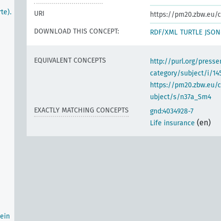
te).
URI
https://pm20.zbw.eu/c
DOWNLOAD THIS CONCEPT:
RDF/XML
TURTLE
JSON
EQUIVALENT CONCEPTS
http://purl.org/pres
category/subject/i/14
https://pm20.zbw.eu/
ubject/s/n37a_Sm4
EXACTLY MATCHING CONCEPTS
gnd:4034928-7
(en)
Life insurance
ein