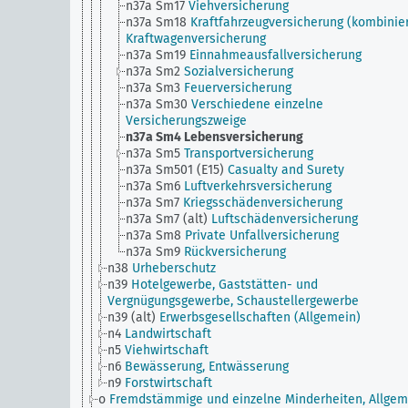
n37a Sm17
Viehversicherung
n37a Sm18
Kraftfahrzeugversicherung (kombinier
Kraftwagenversicherung
n37a Sm19
Einnahmeausfallversicherung
n37a Sm2
Sozialversicherung
n37a Sm3
Feuerversicherung
n37a Sm30
Verschiedene einzelne
Versicherungszweige
n37a Sm4
Lebensversicherung
n37a Sm5
Transportversicherung
n37a Sm501 (E15)
Casualty and Surety
n37a Sm6
Luftverkehrsversicherung
n37a Sm7
Kriegsschädenversicherung
n37a Sm7 (alt)
Luftschädenversicherung
n37a Sm8
Private Unfallversicherung
n37a Sm9
Rückversicherung
n38
Urheberschutz
n39
Hotelgewerbe, Gaststätten- und
Vergnügungsgewerbe, Schaustellergewerbe
n39 (alt)
Erwerbsgesellschaften (Allgemein)
n4
Landwirtschaft
n5
Viehwirtschaft
n6
Bewässerung, Entwässerung
n9
Forstwirtschaft
o
Fremdstämmige und einzelne Minderheiten, Allgem