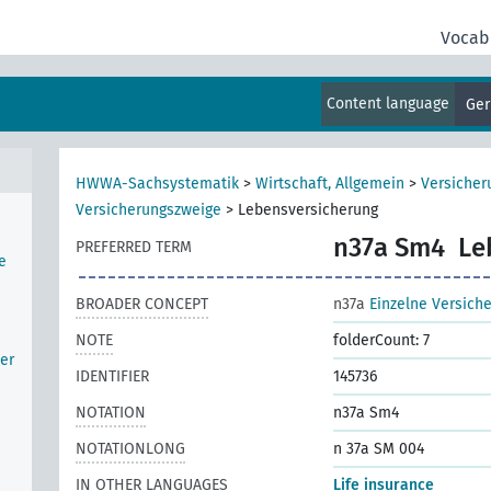
Vocab
ften
n,
Content language
Ge
ung
HWWA-Sachsystematik
>
Wirtschaft, Allgemein
>
Versiche
Versicherungszweige
>
Lebensversicherung
n37a Sm4
Le
PREFERRED TERM
e
BROADER CONCEPT
n37a
Einzelne Versich
NOTE
folderCount: 7
er
IDENTIFIER
145736
NOTATION
n37a Sm4
NOTATIONLONG
n 37a SM 004
IN OTHER LANGUAGES
Life insurance