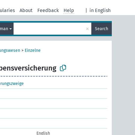
ularies
About
Feedback
Help
|
in English
×
rman
Search
rungswesen
>
Einzelne
bensversicherung
erungszweige
English