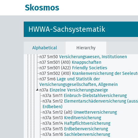
n36
Nachrichtenwesen und Pressewesen
Skosmos
n37
Versicherungswesen
n37 Sm1
Fremdländische Versicherungsgesellscha
n37 Sm2
Versicherungswesen,
Konzentrationsbewegung
HWWA-Sachsystematik
n37 Sm3
Aufwertung von Versicherungsansprüche
Allgemein
n37 Sm4
Vermögensanlagen und Kreditpolitik der
Versicherungsträger, Allgemein
Alphabetical
Hierarchy
n37 Sm40
Versicherungswesen, Beruf und Ausbild
n37 Sm50
Versicherungswesen, Institutionen
n37 Sm501 (A10)
Knappschaften
n37 Sm501 (A22)
Friendly Societies
n37 Sm502 (A10)
Krankenversicherung der Seeleut
n37 Sm6
Lage und Statistik der
Versicherungsgesellschaften, Allgemein
n37a
Einzelne Versicherungszweige
n37a Sm11
Einbruch-Diebstahlversicherung
n37a Sm12
Elementarschädenversicherung (auss
Erdbeben)
n37a Sm12 (alt)
Unwetterversicherung
n37a Sm13
Kreditversicherung
n37a Sm14
Haftpflichtversicherung
n37a Sm15
Erdbebenversicherung
n37a Sm16
Sachlebenversicherung