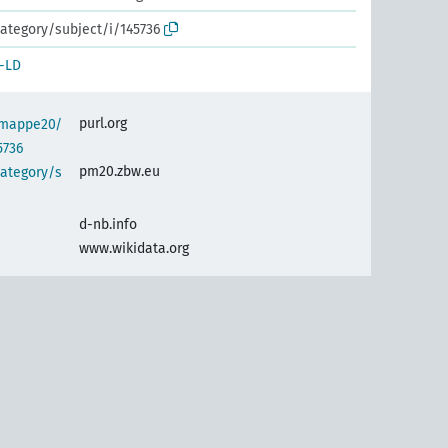
ategory/subject/i/145736
-LD
purl.org
semappe20/
5736
pm20.zbw.eu
category/s
d-nb.info
www.wikidata.org