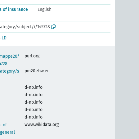
cs of insurance
English
ategory/subject/i/145728
-LD
purl.org
semappe20/
5728
pm20.zbw.eu
category/s
d-nb.info
d-nb.info
d-nb.info
d-nb.info
d-nb.info
www.wikidata.org
s of
general