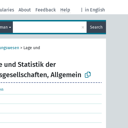
ularies
About
Feedback
Help
|
in English
×
rman
Search
rungswesen
>
Lage und
e und Statistik der
sgesellschaften, Allgemein
en