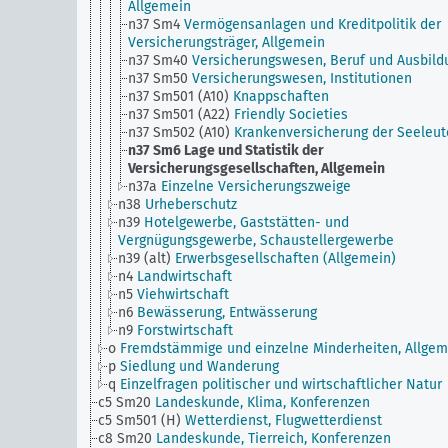
Allgemein
n37 Sm4
Vermögensanlagen und Kreditpolitik der
Versicherungsträger, Allgemein
n37 Sm40
Versicherungswesen, Beruf und Ausbild
n37 Sm50
Versicherungswesen, Institutionen
n37 Sm501 (A10)
Knappschaften
n37 Sm501 (A22)
Friendly Societies
n37 Sm502 (A10)
Krankenversicherung der Seeleut
n37 Sm6
Lage und Statistik der
Versicherungsgesellschaften, Allgemein
n37a
Einzelne Versicherungszweige
n38
Urheberschutz
n39
Hotelgewerbe, Gaststätten- und
Vergnügungsgewerbe, Schaustellergewerbe
n39 (alt)
Erwerbsgesellschaften (Allgemein)
n4
Landwirtschaft
n5
Viehwirtschaft
n6
Bewässerung, Entwässerung
n9
Forstwirtschaft
o
Fremdstämmige und einzelne Minderheiten, Allgem
p
Siedlung und Wanderung
q
Einzelfragen politischer und wirtschaftlicher Natur
c5 Sm20
Landeskunde, Klima, Konferenzen
c5 Sm501 (H)
Wetterdienst, Flugwetterdienst
c8 Sm20
Landeskunde, Tierreich, Konferenzen