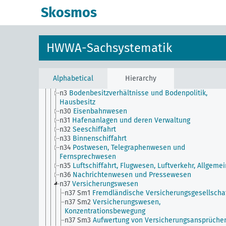
n22
Spedition und Lagerung
Skosmos
n23
Geld und Währung
n24
Kreditwesen und Bankwesen
n25
Börsenwesen
n26
Wirtschaftliche Interessenvertretungen,
HWWA-Sachsystematik
Wirtschaftskammern, Berufsstände
n27
Genossenschaftswesen
n28
Verkehrswesen, Allgemein
n29
Landstrassen, Wege, Brücken (einschl. ihres
Alphabetical
Hierarchy
Verkehrs)
n3
Bodenbesitzverhältnisse und Bodenpolitik,
Hausbesitz
n30
Eisenbahnwesen
n31
Hafenanlagen und deren Verwaltung
n32
Seeschiffahrt
n33
Binnenschiffahrt
n34
Postwesen, Telegraphenwesen und
Fernsprechwesen
n35
Luftschiffahrt, Flugwesen, Luftverkehr, Allgemei
n36
Nachrichtenwesen und Pressewesen
n37
Versicherungswesen
n37 Sm1
Fremdländische Versicherungsgesellscha
n37 Sm2
Versicherungswesen,
Konzentrationsbewegung
n37 Sm3
Aufwertung von Versicherungsansprüche