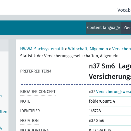
Vocab
Content language
Ge
HWWA-Sachsystematik
>
Wirtschaft, Allgemein
>
Versiche
Statistik der Versicherungsgesellschaften, Allgemein
n37 Sm6
Lag
PREFERRED TERM
Versicherung
BROADER CONCEPT
n37
Versicherungswes
n
NOTE
folderCount: 4
IDENTIFIER
145728
ften
NOTATION
n37 Sm6
n,
NOTATIONLONG
n 37 SM 006