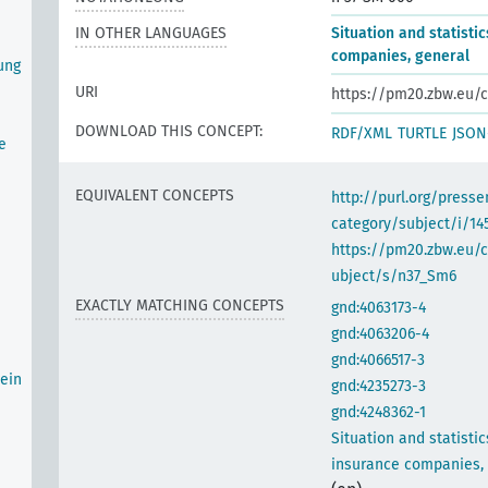
IN OTHER LANGUAGES
Situation and statisti
companies, general
ung
URI
https://pm20.zbw.eu/c
DOWNLOAD THIS CONCEPT:
RDF/XML
TURTLE
JSON
e
EQUIVALENT CONCEPTS
http://purl.org/pres
category/subject/i/14
https://pm20.zbw.eu/
ubject/s/n37_Sm6
EXACTLY MATCHING CONCEPTS
gnd:4063173-4
gnd:4063206-4
gnd:4066517-3
ein
gnd:4235273-3
gnd:4248362-1
Situation and statistic
insurance companies, 