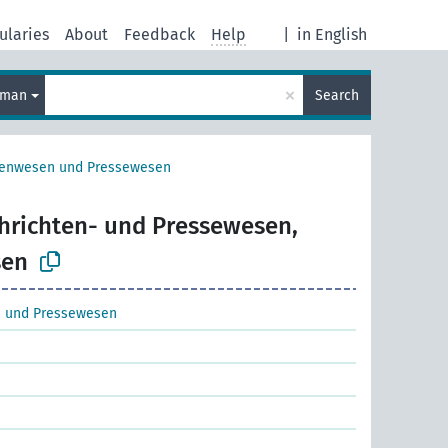
ularies
About
Feedback
Help
|
in English
×
rman
Search
tenwesen und Pressewesen
hrichten- und Pressewesen,
sen
 und Pressewesen