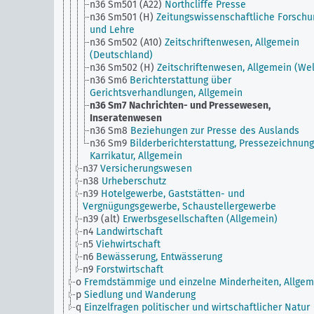
n36 Sm501 (A22)
Northcliffe Presse
n36 Sm501 (H)
Zeitungswissenschaftliche Forschu
und Lehre
n36 Sm502 (A10)
Zeitschriftenwesen, Allgemein
(Deutschland)
n36 Sm502 (H)
Zeitschriftenwesen, Allgemein (Wel
n36 Sm6
Berichterstattung über
Gerichtsverhandlungen, Allgemein
n36 Sm7
Nachrichten- und Pressewesen,
Inseratenwesen
n36 Sm8
Beziehungen zur Presse des Auslands
n36 Sm9
Bilderberichterstattung, Pressezeichnung
Karrikatur, Allgemein
n37
Versicherungswesen
n38
Urheberschutz
n39
Hotelgewerbe, Gaststätten- und
Vergnügungsgewerbe, Schaustellergewerbe
n39 (alt)
Erwerbsgesellschaften (Allgemein)
n4
Landwirtschaft
n5
Viehwirtschaft
n6
Bewässerung, Entwässerung
n9
Forstwirtschaft
o
Fremdstämmige und einzelne Minderheiten, Allgem
p
Siedlung und Wanderung
q
Einzelfragen politischer und wirtschaftlicher Natur