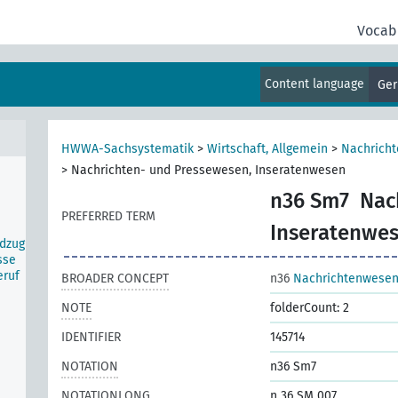
Vocab
Content language
Ge
n
HWWA-Sachsystematik
>
Wirtschaft, Allgemein
>
Nachrich
>
Nachrichten- und Pressewesen, Inseratenwesen
n36 Sm7
Nac
PREFERRED TERM
Inseratenwe
ldzug
sse
eruf
BROADER CONCEPT
n36
Nachrichtenwesen
NOTE
folderCount: 2
IDENTIFIER
145714
NOTATION
n36 Sm7
NOTATIONLONG
n 36 SM 007