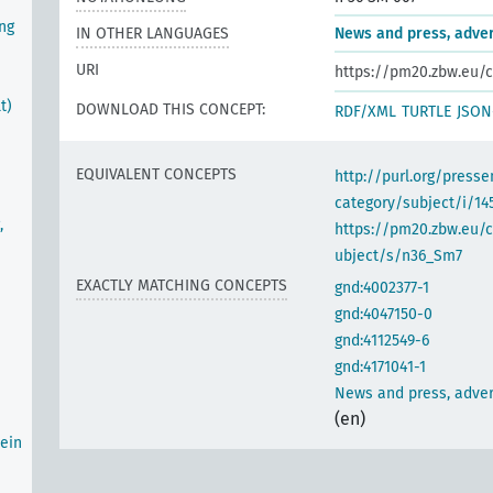
ng
IN OTHER LANGUAGES
News and press, adver
URI
https://pm20.zbw.eu/c
t)
DOWNLOAD THIS CONCEPT:
RDF/XML
TURTLE
JSON
EQUIVALENT CONCEPTS
http://purl.org/pres
category/subject/i/14
,
https://pm20.zbw.eu/
ubject/s/n36_Sm7
EXACTLY MATCHING CONCEPTS
gnd:4002377-1
gnd:4047150-0
gnd:4112549-6
gnd:4171041-1
News and press, adver
(en)
ein