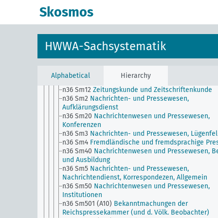
Hausbesitz
Skosmos
n30
Eisenbahnwesen
n31
Hafenanlagen und deren Verwaltung
n32
Seeschiffahrt
n33
Binnenschiffahrt
HWWA-Sachsystematik
n34
Postwesen, Telegraphenwesen und
Fernsprechwesen
n35
Luftschiffahrt, Flugwesen, Luftverkehr, Allgemei
n36
Nachrichtenwesen und Pressewesen
Alphabetical
Hierarchy
n36 Sm1
Beschränkung der Pressefreiheit, Zensur
n36 Sm12
Zeitungskunde und Zeitschriftenkunde
n36 Sm2
Nachrichten- und Pressewesen,
Aufklärungsdienst
n36 Sm20
Nachrichtenwesen und Pressewesen,
Konferenzen
n36 Sm3
Nachrichten- und Pressewesen, Lügenfe
n36 Sm4
Fremdländische und fremdsprachige Pre
n36 Sm40
Nachrichtenwesen und Pressewesen, B
und Ausbildung
n36 Sm5
Nachrichten- und Pressewesen,
Nachrichtendienst, Korrespondezen, Allgemein
n36 Sm50
Nachrichtenwesen und Pressewesen,
Institutionen
n36 Sm501 (A10)
Bekanntmachungen der
Reichspressekammer (und d. Völk. Beobachter)