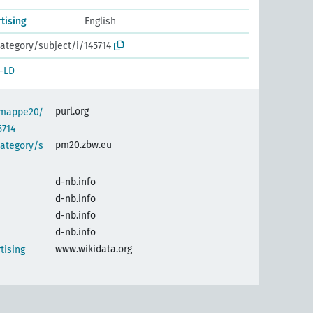
tising
English
ategory/subject/i/145714
-LD
purl.org
semappe20/
5714
pm20.zbw.eu
category/s
d-nb.info
d-nb.info
d-nb.info
d-nb.info
www.wikidata.org
tising