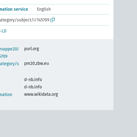
mation service
English
ategory/subject/i/145709
-LD
purl.org
semappe20/
5709
pm20.zbw.eu
category/s
d-nb.info
d-nb.info
www.wikidata.org
mation