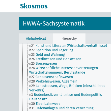
n13
Industrie
Skosmos
n14
Handwerk
n15
Arbeiterfrage, Arbeitsverhältnisse, Allgemein
n16
Gewerkschaftswesen, Arbeiterorganisationen
Allgemein
HWWA-Sachsystematik
n17
Bauwesen und Wohnungswesen
n18
Handel
n19
Handelsbeziehungen zu einzelnen Ländern
n2
Berichte über die wirtschaftliche Lage
Alphabetical
Hierarchy
n20
Kleinhandel
n21
Kunst und Literatur (Wirtschaftsverhältnisse)
n22
Spedition und Lagerung
n23
Geld und Währung
n24
Kreditwesen und Bankwesen
n25
Börsenwesen
n26
Wirtschaftliche Interessenvertretungen,
Wirtschaftskammern, Berufsstände
n27
Genossenschaftswesen
n28
Verkehrswesen, Allgemein
n29
Landstrassen, Wege, Brücken (einschl. ihres
Verkehrs)
n3
Bodenbesitzverhältnisse und Bodenpolitik,
Hausbesitz
n30
Eisenbahnwesen
n31
Hafenanlagen und deren Verwaltung