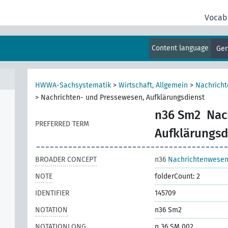
Vocab
Content language
Ge
HWWA-Sachsystematik
>
Wirtschaft, Allgemein
>
Nachrich
>
Nachrichten- und Pressewesen, Aufklärungsdienst
n36 Sm2
Nac
PREFERRED TERM
Aufklärungsd
BROADER CONCEPT
n36
Nachrichtenwesen
NOTE
folderCount: 2
IDENTIFIER
145709
NOTATION
n36 Sm2
NOTATIONLONG
n 36 SM 002