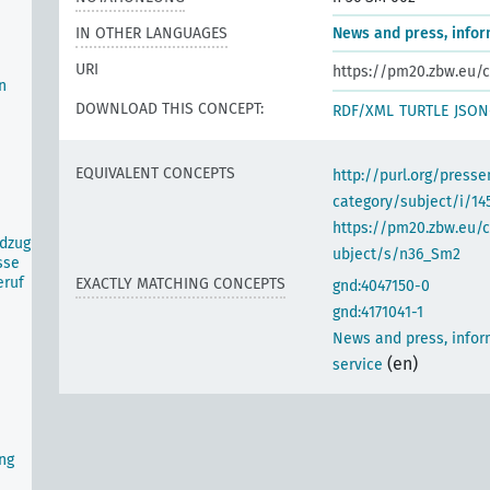
IN OTHER LANGUAGES
News and press, infor
URI
https://pm20.zbw.eu/c
n
DOWNLOAD THIS CONCEPT:
RDF/XML
TURTLE
JSON
EQUIVALENT CONCEPTS
http://purl.org/pres
category/subject/i/14
https://pm20.zbw.eu/
ldzug
ubject/s/n36_Sm2
sse
eruf
EXACTLY MATCHING CONCEPTS
gnd:4047150-0
gnd:4171041-1
News and press, infor
(en)
service
ng