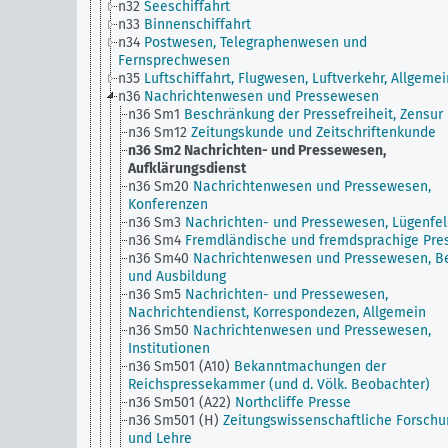
n32
Seeschiffahrt
n33
Binnenschiffahrt
n34
Postwesen, Telegraphenwesen und
Fernsprechwesen
n35
Luftschiffahrt, Flugwesen, Luftverkehr, Allgemei
n36
Nachrichtenwesen und Pressewesen
n36 Sm1
Beschränkung der Pressefreiheit, Zensur
n36 Sm12
Zeitungskunde und Zeitschriftenkunde
n36 Sm2
Nachrichten- und Pressewesen,
Aufklärungsdienst
n36 Sm20
Nachrichtenwesen und Pressewesen,
Konferenzen
n36 Sm3
Nachrichten- und Pressewesen, Lügenfe
n36 Sm4
Fremdländische und fremdsprachige Pre
n36 Sm40
Nachrichtenwesen und Pressewesen, B
und Ausbildung
n36 Sm5
Nachrichten- und Pressewesen,
Nachrichtendienst, Korrespondezen, Allgemein
n36 Sm50
Nachrichtenwesen und Pressewesen,
Institutionen
n36 Sm501 (A10)
Bekanntmachungen der
Reichspressekammer (und d. Völk. Beobachter)
n36 Sm501 (A22)
Northcliffe Presse
n36 Sm501 (H)
Zeitungswissenschaftliche Forschu
und Lehre