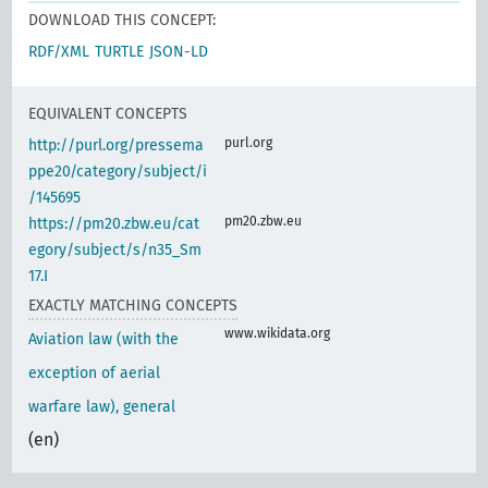
DOWNLOAD THIS CONCEPT:
RDF/XML
TURTLE
JSON-LD
EQUIVALENT CONCEPTS
purl.org
http://purl.org/pressema
ppe20/category/subject/i
/145695
pm20.zbw.eu
https://pm20.zbw.eu/cat
egory/subject/s/n35_Sm
17.I
EXACTLY MATCHING CONCEPTS
www.wikidata.org
Aviation law (with the
exception of aerial
warfare law), general
(en)