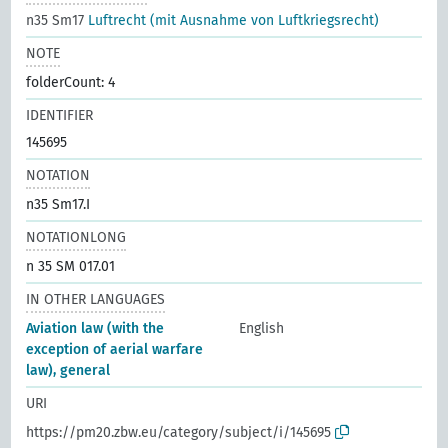
n35 Sm17
Luftrecht (mit Ausnahme von Luftkriegsrecht)
NOTE
folderCount: 4
IDENTIFIER
145695
NOTATION
n35 Sm17.I
NOTATIONLONG
n 35 SM 017.01
IN OTHER LANGUAGES
Aviation law (with the
English
exception of aerial warfare
law), general
URI
https://pm20.zbw.eu/category/subject/i/145695