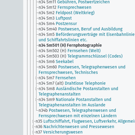
n34 Sm11
Gebühren, Postwertzeichen
n34 Sm12
Fernsprechwesen
n34 Sm2
Feldpost (Weltkrieg)
n34 Sm3
Luftpost
n34 Sm4
Postzensur
n34 Sm40
Postwesen, Beruf und Ausbildung
n34 Sm5
Beförderungsverträge mit Eisenbahnlini
und Schiffahrtslinien etc.
n34 Sm501 (H)
Fernphotographie
n34 Sm502 (H)
Fernsehen (Welt)
n34 Sm503 (H)
Telegrammschlüssel (Codes)
n34 Sm6
Seekabel
n34 Sm60
Postwesen, Telegraphenwesen und
Fernsprechwesen, Technisches
n34 Sm7
Fernsehen
n34 Sm7 (alt)
Drahtlose Telephonie
n34 Sm8
Ausländische Postanstalten und
Telegraphenanstalten
n34 Sm9
Nationale Postanstalten und
Telegraphenanstalten im Auslande
n34b
Postwesen, Telegraphenwesen und
Fernsprechwesen mit einzelnen Ländern
n35
Luftschiffahrt, Flugwesen, Luftverkehr, Allgemei
n36
Nachrichtenwesen und Pressewesen
n37
Versicherungswesen