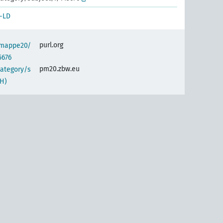
-LD
purl.org
semappe20/
5676
pm20.zbw.eu
category/s
H)