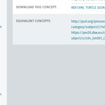
DOWNLOAD THIS CONCEPT:
RDF/XML
TURTLE
JSON
EQUIVALENT CONCEPTS
http://purl.org/pres
en
category/subject/i/14
https://pm20.zbw.eu/
ubject/s/n34_Sm501_(
n