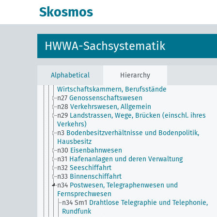
n18
Handel
Skosmos
n19
Handelsbeziehungen zu einzelnen Ländern
n2
Berichte über die wirtschaftliche Lage
n20
Kleinhandel
n21
Kunst und Literatur (Wirtschaftsverhältnisse)
HWWA-Sachsystematik
n22
Spedition und Lagerung
n23
Geld und Währung
n24
Kreditwesen und Bankwesen
n25
Börsenwesen
Alphabetical
Hierarchy
n26
Wirtschaftliche Interessenvertretungen,
Wirtschaftskammern, Berufsstände
n27
Genossenschaftswesen
n28
Verkehrswesen, Allgemein
n29
Landstrassen, Wege, Brücken (einschl. ihres
Verkehrs)
n3
Bodenbesitzverhältnisse und Bodenpolitik,
Hausbesitz
n30
Eisenbahnwesen
n31
Hafenanlagen und deren Verwaltung
n32
Seeschiffahrt
n33
Binnenschiffahrt
n34
Postwesen, Telegraphenwesen und
Fernsprechwesen
n34 Sm1
Drahtlose Telegraphie und Telephonie,
Rundfunk