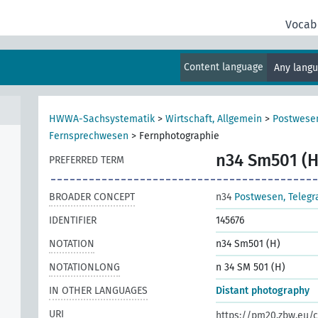
Vocab
Content language
Any lang
HWWA-Sachsystematik
>
Wirtschaft, Allgemein
>
Postwese
Fernsprechwesen
>
Fernphotographie
n34 Sm501 (H
PREFERRED TERM
BROADER CONCEPT
n34
Postwesen, Teleg
IDENTIFIER
145676
NOTATION
n34 Sm501 (H)
NOTATIONLONG
n 34 SM 501 (H)
IN OTHER LANGUAGES
Distant photography
URI
https://pm20.zbw.eu/c