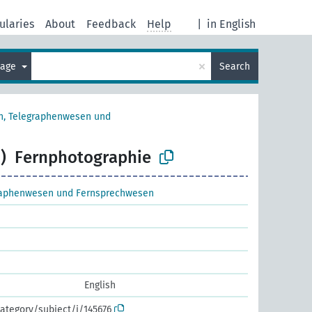
ularies
About
Feedback
Help
|
in English
×
uage
Search
n, Telegraphenwesen und
)
Fernphotographie
raphenwesen und Fernsprechwesen
English
ategory/subject/i/145676