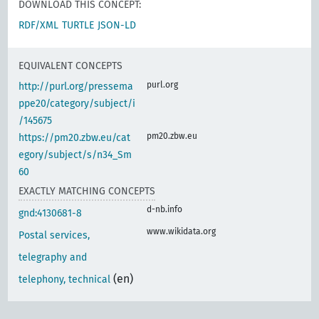
DOWNLOAD THIS CONCEPT:
RDF/XML
TURTLE
JSON-LD
EQUIVALENT CONCEPTS
purl.org
http://purl.org/pressema
ppe20/category/subject/i
/145675
pm20.zbw.eu
https://pm20.zbw.eu/cat
egory/subject/s/n34_Sm
60
EXACTLY MATCHING CONCEPTS
d-nb.info
gnd:4130681-8
www.wikidata.org
Postal services,
telegraphy and
(en)
telephony, technical