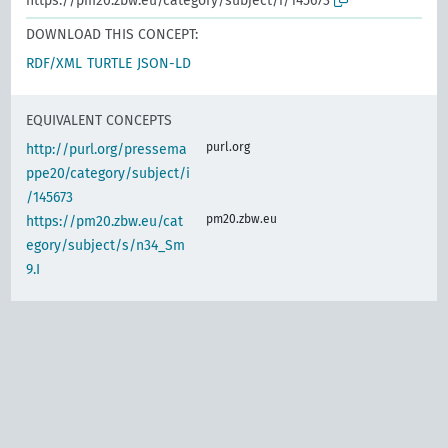
https://pm20.zbw.eu/category/subject/i/145673
DOWNLOAD THIS CONCEPT:
RDF/XML
TURTLE
JSON-LD
EQUIVALENT CONCEPTS
purl.org
http://purl.org/pressema
ppe20/category/subject/i
/145673
pm20.zbw.eu
https://pm20.zbw.eu/cat
egory/subject/s/n34_Sm
9.I