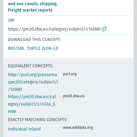
and sea canals, shipping,
freight market reports
URI
https://pm20.zbw.eu/category/subject/i/145661
DOWNLOAD THIS CONCEPT:
RDF/XML
TURTLE
JSON-LD
EQUIVALENT CONCEPTS
purl.org
http://purl.org/pressema
ppe20/category/subject/i
/145661
pm20.zbw.eu
https://pm20.zbw.eu/cat
egory/subject/s/n33a_S
m6e
EXACTLY MATCHING CONCEPTS
www.wikidata.org
Individual inland