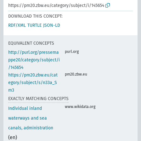
https://pm20.zbw.eu/category/subject/i/145654
DOWNLOAD THIS CONCEPT:
RDF/XML
TURTLE
JSON-LD
EQUIVALENT CONCEPTS
purl.org
http://purl.org/pressema
ppe20/category/subject/i
/145654
pm20.zbw.eu
https://pm20.zbw.eu/cat
egory/subject/s/n33a_S
m3
EXACTLY MATCHING CONCEPTS
www.wikidata.org
Individual inland
waterways and sea
canals, administration
(en)